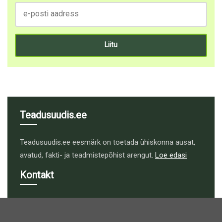
Teadusuudis.ee
Teadusuudis.ee eesmärk on toetada ühiskonna ausat,
avatud, fakti- ja teadmistepõhist arengut.
Loe edasi
Kontakt
toimetus@teadusuudis.ee
Liitu uudiskirjaga