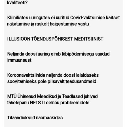
kvaliteeti?
Kliinilistes uuringutes ei uuritud Covid-vaktsiinide kaitset
nakatumise ja raskelt haigestumise vastu
ILLUSIOON TÕENDUSPÕHISEST MEDITSIINIST
Neljanda doosi uuring eirab läbipõdemisega saadud
immuunsust
Koroonavaktsiinide neljanda doosi laialdaseks
soovitamiseks pole piisavalt teadusandmeid
MTÜ Ühinenud Meedikud ja Teadlased juhivad
tähelepanu NETS II eelnõu probleemidele
Titaandioksiid näomaskides