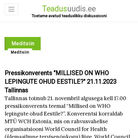
Teadus
uudis.ee
Toetame avatud teaduslikku diskussiooni
Meditsiin
Meditsiin
Pressikonverents "MILLISED ON WHO
LEPINGUTE OHUD EESTILE?" 21.11.2023
Tallinnas
Tallinnas toimub 21. novembril algusega kell 17.00
pressikonverents teemal “Millised on WHO
lepingute ohud Eestile?”. Konverentsi korraldab
MTÜ WCH Estonia, mis on rahvusvahelise
organisatsiooni World Council for Health
(ülemaailmne tervisenõukogu) liige. World Council