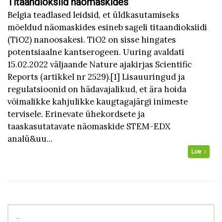
Titaandioksiid näomaskides
Belgia teadlased leidsid, et üldkasutamiseks
mõeldud näomaskides esineb sageli titaandioksiidi
(TiO2) nanoosakesi. TiO2 on sisse hingates
potentsiaalne kantserogeen. Uuring avaldati
15.02.2022 väljaande Nature ajakirjas Scientific
Reports (artikkel nr 2529).[1] Lisauuringud ja
regulatsioonid on hädavajalikud, et ära hoida
võimalikke kahjulikke kaugtagajärgi inimeste
tervisele. Erinevate ühekordsete ja
taaskasutatavate näomaskide STEM-EDX
analü&uu...
Loe