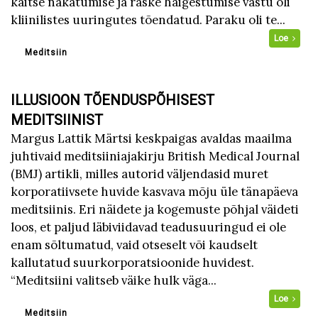
kaitse nakatumise ja raske haigestumise vastu oli
kliinilistes uuringutes tõendatud. Paraku oli te...
Loe
Meditsiin
ILLUSIOON TÕENDUSPÕHISEST
MEDITSIINIST
Margus Lattik Märtsi keskpaigas avaldas maailma
juhtivaid meditsiiniajakirju British Medical Journal
(BMJ) artikli, milles autorid väljendasid muret
korporatiivsete huvide kasvava mõju üle tänapäeva
meditsiinis. Eri näidete ja kogemuste põhjal väideti
loos, et paljud läbiviidavad teadusuuringud ei ole
enam sõltumatud, vaid otseselt või kaudselt
kallutatud suurkorporatsioonide huvidest.
“Meditsiini valitseb väike hulk väga...
Loe
Meditsiin