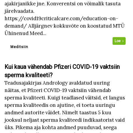
ajakirjanikke jne. Konverentsi on võimalik tasuta
järelvaadata.
https://covid19criticalcare.com/education-on-
demand/ Alljärgnev kokkuvõte on koostatud MTÜ
Ühinenud Meed...
Loe
Meditsiin
Kui kaua vähendab Pfizeri COVID-19 vaktsiin
sperma kvaliteeti?
Teadusajakirjas Andrology avaldatud uuring
näitas, et Pfizeri COVID-19 vaktsiin vähendab
sperma kvaliteeti. Kuigi teadlased väitsid, et langus
sperma kvaliteedis on ajutine, ei toeta uuringu
andmed autorite väidet. Nimelt taastus 5 kuu
jooksul neljast sperma kvaliteedi indikaatorist vaid
üks. Pikema aja kohta andmed puuduvad, seega