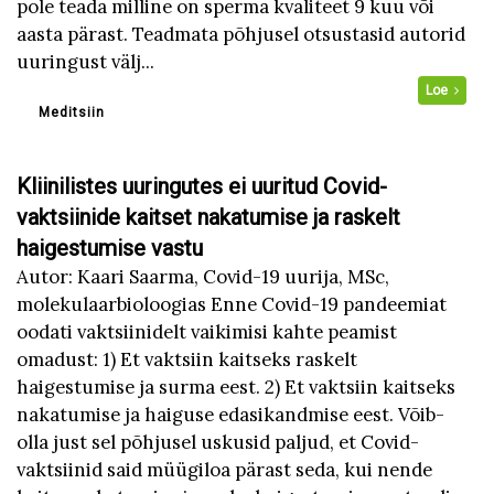
pole teada milline on sperma kvaliteet 9 kuu või
aasta pärast. Teadmata põhjusel otsustasid autorid
uuringust välj...
Loe
Meditsiin
Kliinilistes uuringutes ei uuritud Covid-
vaktsiinide kaitset nakatumise ja raskelt
haigestumise vastu
Autor: Kaari Saarma, Covid-19 uurija, MSc,
molekulaarbioloogias Enne Covid-19 pandeemiat
oodati vaktsiinidelt vaikimisi kahte peamist
omadust: 1) Et vaktsiin kaitseks raskelt
haigestumise ja surma eest. 2) Et vaktsiin kaitseks
nakatumise ja haiguse edasikandmise eest. Võib-
olla just sel põhjusel uskusid paljud, et Covid-
vaktsiinid said müügiloa pärast seda, kui nende