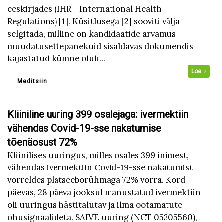
eeskirjades (IHR - International Health
Regulations) [1]. Küsitlusega [2] sooviti välja
selgitada, milline on kandidaatide arvamus
muudatusettepanekuid sisaldavas dokumendis
kajastatud kümne oluli...
Loe
Meditsiin
Kliiniline uuring 399 osalejaga: ivermektiin
vähendas Covid-19-sse nakatumise
tõenäosust 72%
Kliinilises uuringus, milles osales 399 inimest,
vähendas ivermektiin Covid-19-sse nakatumist
võrreldes platseeborühmaga 72% võrra. Kord
päevas, 28 päeva jooksul manustatud ivermektiin
oli uuringus hästitalutav ja ilma ootamatute
ohusignaalideta. SAIVE uuring (NCT 05305560),