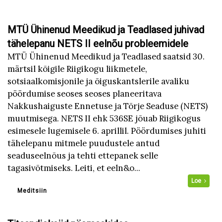
MTÜ Ühinenud Meedikud ja Teadlased juhivad
tähelepanu NETS II eelnõu probleemidele
MTÜ Ühinenud Meedikud ja Teadlased saatsid 30.
märtsil kõigile Riigikogu liikmetele,
sotsiaalkomisjonile ja õiguskantslerile avaliku
pöördumise seoses seoses planeeritava
Nakkushaiguste Ennetuse ja Tõrje Seaduse (NETS)
muutmisega. NETS II ehk 536SE jõuab Riigikogus
esimesele lugemisele 6. aprillil. Pöördumises juhiti
tähelepanu mitmele puudustele antud
seaduseelnõus ja tehti ettepanek selle
tagasivõtmiseks. Leiti, et eeln&o...
Loe
Meditsiin