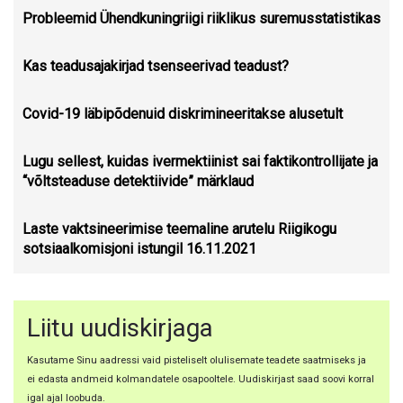
Probleemid Ühendkuningriigi riiklikus suremusstatistikas
Kas teadusajakirjad tsenseerivad teadust?
Covid-19 läbipõdenuid diskrimineeritakse alusetult
Lugu sellest, kuidas ivermektiinist sai faktikontrollijate ja
“võltsteaduse detektiivide” märklaud
Laste vaktsineerimise teemaline arutelu Riigikogu
sotsiaalkomisjoni istungil 16.11.2021
Liitu uudiskirjaga
Kasutame Sinu aadressi vaid pisteliselt olulisemate teadete saatmiseks ja
ei edasta andmeid kolmandatele osapooltele. Uudiskirjast saad soovi korral
igal ajal loobuda.