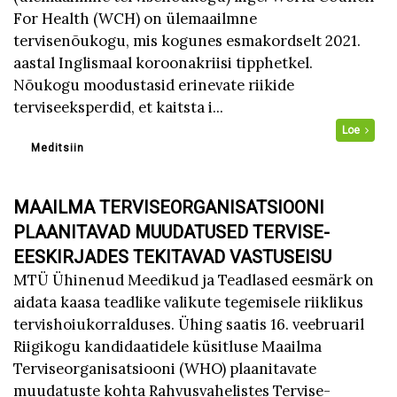
For Health (WCH) on ülemaailmne
tervisenõukogu, mis kogunes esmakordselt 2021.
aastal Inglismaal koroonakriisi tipphetkel.
Nõukogu moodustasid erinevate riikide
terviseeksperdid, et kaitsta i...
Loe
Meditsiin
MAAILMA TERVISEORGANISATSIOONI
PLAANITAVAD MUUDATUSED TERVISE-
EESKIRJADES TEKITAVAD VASTUSEISU
MTÜ Ühinenud Meedikud ja Teadlased eesmärk on
aidata kaasa teadlike valikute tegemisele riiklikus
tervishoiukorralduses. Ühing saatis 16. veebruaril
Riigikogu kandidaatidele küsitluse Maailma
Terviseorganisatsiooni (WHO) plaanitavate
muudatuste kohta Rahvusvahelistes Tervise-