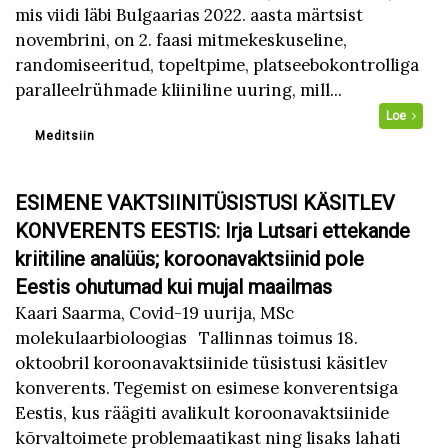
mis viidi läbi Bulgaarias 2022. aasta märtsist
novembrini, on 2. faasi mitmekeskuseline,
randomiseeritud, topeltpime, platseebokontrolliga
paralleelrühmade kliiniline uuring, mill...
Loe
Meditsiin
ESIMENE VAKTSIINITÜSISTUSI KÄSITLEV
KONVERENTS EESTIS: Irja Lutsari ettekande
kriitiline analüüs; koroonavaktsiinid pole
Eestis ohutumad kui mujal maailmas
Kaari Saarma, Covid-19 uurija, MSc
molekulaarbioloogias Tallinnas toimus 18.
oktoobril koroonavaktsiinide tüsistusi käsitlev
konverents. Tegemist on esimese konverentsiga
Eestis, kus räägiti avalikult koroonavaktsiinide
kõrvaltoimete problemaatikast ning lisaks lahati