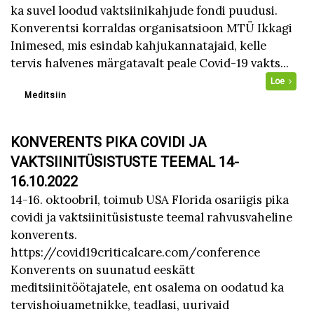
ka suvel loodud vaktsiinikahjude fondi puudusi.
Konverentsi korraldas organisatsioon MTÜ Ikkagi
Inimesed, mis esindab kahjukannatajaid, kelle
tervis halvenes märgatavalt peale Covid-19 vakts...
Loe
Meditsiin
KONVERENTS PIKA COVIDI JA
VAKTSIINITÜSISTUSTE TEEMAL 14-
16.10.2022
14-16. oktoobril, toimub USA Florida osariigis pika
covidi ja vaktsiinitüsistuste teemal rahvusvaheline
konverents.
https://covid19criticalcare.com/conference
Konverents on suunatud eeskätt
meditsiinitöötajatele, ent osalema on oodatud ka
tervishoiuametnikke, teadlasi, uurivaid