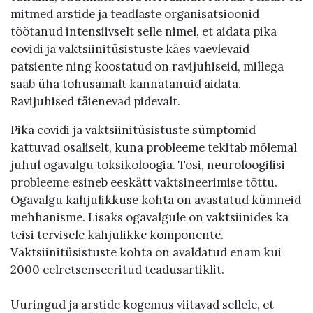
mitmed arstide ja teadlaste organisatsioonid
töötanud intensiivselt selle nimel, et aidata pika
covidi ja vaktsiinitüsistuste käes vaevlevaid
patsiente ning koostatud on ravijuhiseid, millega
saab üha tõhusamalt kannatanuid aidata.
Ravijuhised täienevad pidevalt.
Pika covidi ja vaktsiinitüsistuste sümptomid
kattuvad osaliselt, kuna probleeme tekitab mõlemal
juhul ogavalgu toksikoloogia. Tõsi, neuroloogilisi
probleeme esineb eeskätt vaktsineerimise tõttu.
Ogavalgu kahjulikkuse kohta on avastatud kümneid
mehhanisme. Lisaks ogavalgule on vaktsiinides ka
teisi tervisele kahjulikke komponente.
Vaktsiinitüsistuste kohta on avaldatud enam kui
2000 eelretsenseeritud teadusartiklit.
Uuringud ja arstide kogemus viitavad sellele, et