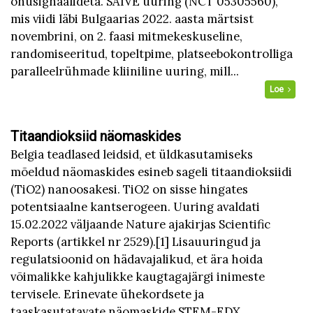
ohusignaalideta. SAIVE uuring (NCT 05305560),
mis viidi läbi Bulgaarias 2022. aasta märtsist
novembrini, on 2. faasi mitmekeskuseline,
randomiseeritud, topeltpime, platseebokontrolliga
paralleelrühmade kliiniline uuring, mill...
Loe
Titaandioksiid näomaskides
Belgia teadlased leidsid, et üldkasutamiseks
mõeldud näomaskides esineb sageli titaandioksiidi
(TiO2) nanoosakesi. TiO2 on sisse hingates
potentsiaalne kantserogeen. Uuring avaldati
15.02.2022 väljaande Nature ajakirjas Scientific
Reports (artikkel nr 2529).[1] Lisauuringud ja
regulatsioonid on hädavajalikud, et ära hoida
võimalikke kahjulikke kaugtagajärgi inimeste
tervisele. Erinevate ühekordsete ja
taaskasutatavate näomaskide STEM-EDX