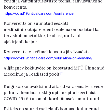
covidi ja vaktsiinitüsistuste teemal rahvusvaheline
konverents.
https://covid19criticalcare.com/conference
Konverents on suunatud eeskätt
meditsiinitöötajatele, ent osalema on oodatud ka
tervishoiuametnikke, teadlasi, uurivaid
ajakirjanikke jne.
Konverentsi on võimalik tasuta järelvaadata.
https://covid19criticalcare.com/education-on-demand/
Alljärgnev kokkuvõte on koostatud MTÜ Ühinenud
Meedikud ja Teadlased poolt.
[1]
Kuigi koroonavaktsiinid aitasid varasemate tüvede
puhul vähendada riskigrupil hospitaliseerimist
COVID-19 tõttu, on olukord tänaseks muutunud.
Esiteks on suurel osal elanikkonnast kujunenud