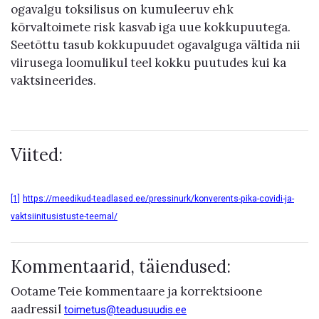
ogavalgu toksilisus on kumuleeruv ehk
kõrvaltoimete risk kasvab iga uue kokkupuutega.
Seetõttu tasub kokkupuudet ogavalguga vältida nii
viirusega loomulikul teel kokku puutudes kui ka
vaktsineerides.
Viited:
[1]
https://meedikud-teadlased.ee/pressinurk/konverents-pika-covidi-ja-
vaktsiinitusistuste-teemal/
Kommentaarid, täiendused:
Ootame Teie kommentaare ja korrektsioone
aadressil
toimetus@teadusuudis.ee