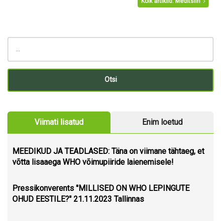
Kõik artiklid: Meditsiin
Viimati lisatud
Enim loetud
MEEDIKUD JA TEADLASED: Täna on viimane tähtaeg, et
võtta lisaaega WHO võimupiiride laienemisele!
Pressikonverents "MILLISED ON WHO LEPINGUTE
OHUD EESTILE?" 21.11.2023 Tallinnas