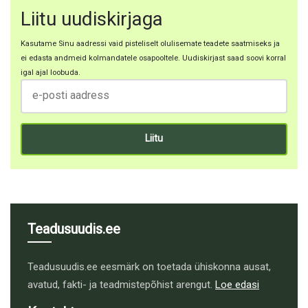
Liitu uudiskirjaga
Kasutame Sinu aadressi vaid pisteliselt olulisemate teadete saatmiseks ja
ei edasta andmeid kolmandatele osapooltele. Uudiskirjast saad soovi korral
igal ajal loobuda.
Teadusuudis.ee
Teadusuudis.ee eesmärk on toetada ühiskonna ausat,
avatud, fakti- ja teadmistepõhist arengut.
Loe edasi