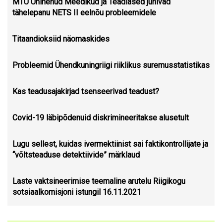
MTÜ Ühinenud Meedikud ja Teadlased juhivad
tähelepanu NETS II eelnõu probleemidele
Titaandioksiid näomaskides
Probleemid Ühendkuningriigi riiklikus suremusstatistikas
Kas teadusajakirjad tsenseerivad teadust?
Covid-19 läbipõdenuid diskrimineeritakse alusetult
Lugu sellest, kuidas ivermektiinist sai faktikontrollijate ja
“võltsteaduse detektiivide” märklaud
Laste vaktsineerimise teemaline arutelu Riigikogu
sotsiaalkomisjoni istungil 16.11.2021