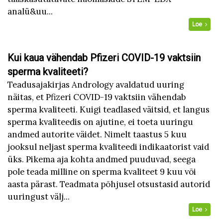
analü&uu...
Loe
Kui kaua vähendab Pfizeri COVID-19 vaktsiin
sperma kvaliteeti?
Teadusajakirjas Andrology avaldatud uuring
näitas, et Pfizeri COVID-19 vaktsiin vähendab
sperma kvaliteeti. Kuigi teadlased väitsid, et langus
sperma kvaliteedis on ajutine, ei toeta uuringu
andmed autorite väidet. Nimelt taastus 5 kuu
jooksul neljast sperma kvaliteedi indikaatorist vaid
üks. Pikema aja kohta andmed puuduvad, seega
pole teada milline on sperma kvaliteet 9 kuu või
aasta pärast. Teadmata põhjusel otsustasid autorid
uuringust välj...
Loe