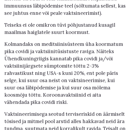
immuunsus läbipõdemise teel (sõltumata sellest, kas
see juhtus enne või peale vaktsineerimist).
Teiseks ei ole omikron tüvi põhjustanud kusagil
maailmas haiglatele suurt koormust.
Kolmandaks on meditsiinisüsteem üha koormatum
pika covidi ja vaktsiinitüsistuste raviga. Näiteks
Ühendkuningriigis kannatab pika covidi ja/või
vaktsiinijärgsete sümptomite tõttu 2-3%
rahvastikust ning USA-s kuni 20%, ent pole päris
selge, kui suur osa neist on vaktsineerimise, kui
suur osa läbipõdemise ja kui suur osa mõlema
koosmõju tõttu. Koroonavaktsiinid ei aita
vähendada pika covidi riski.
Vaktsineerimisega seotud terviseriskid on äärmiselt
tõsised ja mitmel pool arstid alles hakkavad neid ära
tundma, suutmata neid korralikult ravida. Teisalt on