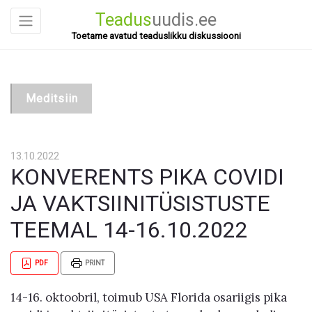
Teadus
uudis.ee
Toetame avatud teaduslikku diskussiooni
Meditsiin
13.10.2022
KONVERENTS PIKA COVIDI
JA VAKTSIINITÜSISTUSTE
TEEMAL 14-16.10.2022
PDF
PRINT
14-16. oktoobril, toimub USA Florida osariigis pika