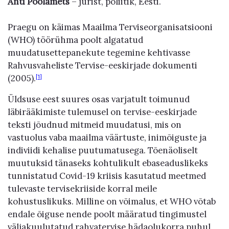
Anti Poolamets
– jurist, poliitik, Eesti.
Praegu on käimas Maailma Terviseorganisatsiooni
(WHO) töörühma poolt algatatud
muudatusettepanekute tegemine kehtivasse
Rahvusvaheliste Tervise-eeskirjade dokumenti
(2005).
[1]
Üldsuse eest suures osas varjatult toimunud
läbirääkimiste tulemusel on tervise-eeskirjade
teksti jõudnud mitmeid muudatusi, mis on
vastuolus vaba maailma väärtuste, inimõiguste ja
indiviidi kehalise puutumatusega. Tõenäoliselt
muutuksid tänaseks kohtulikult ebaseaduslikeks
tunnistatud Covid-19 kriisis kasutatud meetmed
tulevaste tervisekriiside korral meile
kohustuslikuks. Milline on võimalus, et WHO võtab
endale õiguse nende poolt määratud tingimustel
väljakuulutatud rahvatervise hädaolukorra puhul