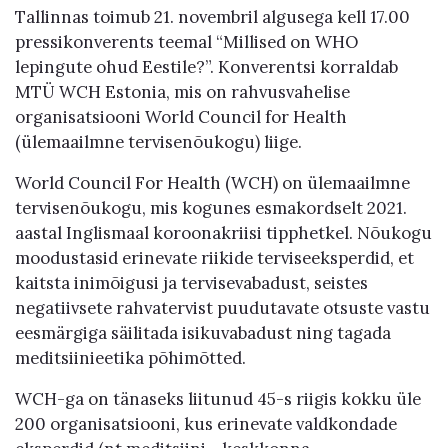
Tallinnas toimub 21. novembril algusega kell 17.00
pressikonverents teemal “Millised on WHO
lepingute ohud Eestile?”. Konverentsi korraldab
MTÜ WCH Estonia, mis on rahvusvahelise
organisatsiooni World Council for Health
(ülemaailmne tervisenõukogu) liige.
World Council For Health (WCH) on ülemaailmne
tervisenõukogu, mis kogunes esmakordselt 2021.
aastal Inglismaal koroonakriisi tipphetkel. Nõukogu
moodustasid erinevate riikide terviseeksperdid, et
kaitsta inimõigusi ja tervisevabadust, seistes
negatiivsete rahvatervist puudutavate otsuste vastu
eesmärgiga säilitada isikuvabadust ning tagada
meditsiinieetika põhimõtted.
WCH-ga on tänaseks liitunud 45-s riigis kokku üle
200 organisatsiooni, kus erinevate valdkondade