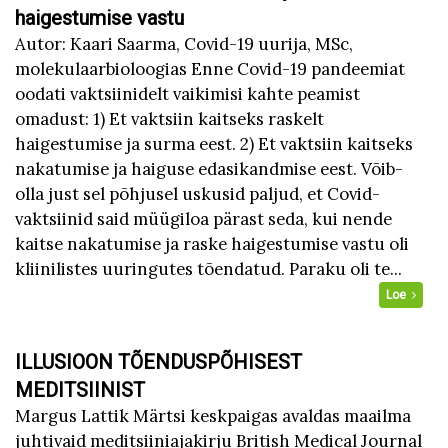
haigestumise vastu
Autor: Kaari Saarma, Covid-19 uurija, MSc,
molekulaarbioloogias Enne Covid-19 pandeemiat
oodati vaktsiinidelt vaikimisi kahte peamist
omadust: 1) Et vaktsiin kaitseks raskelt
haigestumise ja surma eest. 2) Et vaktsiin kaitseks
nakatumise ja haiguse edasikandmise eest. Võib-
olla just sel põhjusel uskusid paljud, et Covid-
vaktsiinid said müügiloa pärast seda, kui nende
kaitse nakatumise ja raske haigestumise vastu oli
kliinilistes uuringutes tõendatud. Paraku oli te...
Loe
ILLUSIOON TÕENDUSPÕHISEST
MEDITSIINIST
Margus Lattik Märtsi keskpaigas avaldas maailma
juhtivaid meditsiiniajakirju British Medical Journal