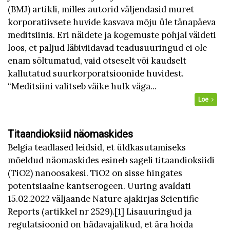
(BMJ) artikli, milles autorid väljendasid muret
korporatiivsete huvide kasvava mõju üle tänapäeva
meditsiinis. Eri näidete ja kogemuste põhjal väideti
loos, et paljud läbiviidavad teadusuuringud ei ole
enam sõltumatud, vaid otseselt või kaudselt
kallutatud suurkorporatsioonide huvidest.
“Meditsiini valitseb väike hulk väga...
Loe
Titaandioksiid näomaskides
Belgia teadlased leidsid, et üldkasutamiseks
mõeldud näomaskides esineb sageli titaandioksiidi
(TiO2) nanoosakesi. TiO2 on sisse hingates
potentsiaalne kantserogeen. Uuring avaldati
15.02.2022 väljaande Nature ajakirjas Scientific
Reports (artikkel nr 2529).[1] Lisauuringud ja
regulatsioonid on hädavajalikud, et ära hoida