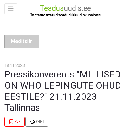
Teadus
uudis.ee
Toetame avatud teaduslikku diskussiooni
Meditsiin
18.11.2023
Pressikonverents "MILLISED
ON WHO LEPINGUTE OHUD
EESTILE?" 21.11.2023
Tallinnas
PDF
PRINT