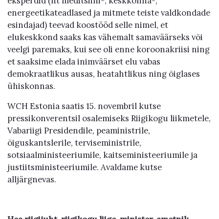
eksperdid (nt meditsiini-, keskkonna-,
energeetikateadlased ja mitmete teiste valdkondade
esindajad) teevad koostööd selle nimel, et
elukeskkond saaks kas vähemalt samaväärseks või
veelgi paremaks, kui see oli enne koroonakriisi ning
et saaksime elada inimväärset elu vabas
demokraatlikus ausas, heatahtlikus ning õiglases
ühiskonnas.
WCH Estonia saatis 15. novembril kutse
pressikonverentsil osalemiseks Riigikogu liikmetele,
Vabariigi Presidendile, peaministrile,
õiguskantslerile, terviseministrile,
sotsiaalministeeriumile, kaitseministeeriumile ja
justiitsministeeriumile. Avaldame kutse
alljärgnevas.