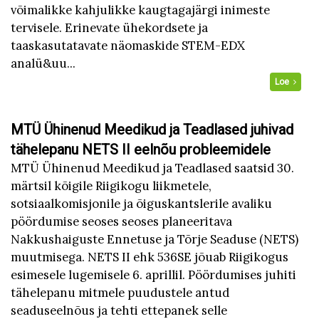
võimalikke kahjulikke kaugtagajärgi inimeste
tervisele. Erinevate ühekordsete ja
taaskasutatavate näomaskide STEM-EDX
analü&uu...
Loe
MTÜ Ühinenud Meedikud ja Teadlased juhivad
tähelepanu NETS II eelnõu probleemidele
MTÜ Ühinenud Meedikud ja Teadlased saatsid 30.
märtsil kõigile Riigikogu liikmetele,
sotsiaalkomisjonile ja õiguskantslerile avaliku
pöördumise seoses seoses planeeritava
Nakkushaiguste Ennetuse ja Tõrje Seaduse (NETS)
muutmisega. NETS II ehk 536SE jõuab Riigikogus
esimesele lugemisele 6. aprillil. Pöördumises juhiti
tähelepanu mitmele puudustele antud
seaduseelnõus ja tehti ettepanek selle