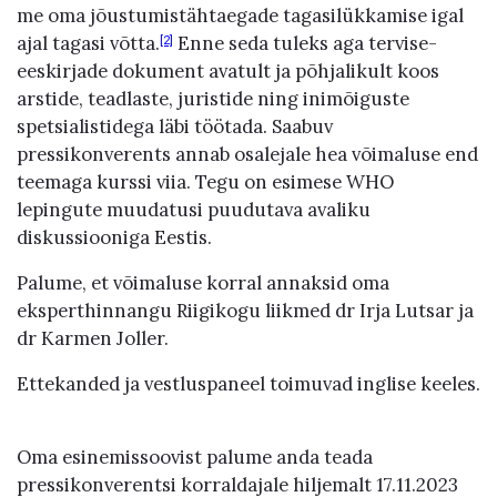
me oma jõustumistähtaegade tagasilükkamise igal
ajal tagasi võtta.
Enne seda tuleks aga tervise-
[2]
eeskirjade dokument avatult ja põhjalikult koos
arstide, teadlaste, juristide ning inimõiguste
spetsialistidega läbi töötada. Saabuv
pressikonverents annab osalejale hea võimaluse end
teemaga kurssi viia. Tegu on esimese WHO
lepingute muudatusi puudutava avaliku
diskussiooniga Eestis.
Palume, et võimaluse korral annaksid oma
eksperthinnangu Riigikogu liikmed dr Irja Lutsar ja
dr Karmen Joller.
Ettekanded ja vestluspaneel toimuvad inglise keeles.
Oma esinemissoovist palume anda teada
pressikonverentsi korraldajale hiljemalt 17.11.2023