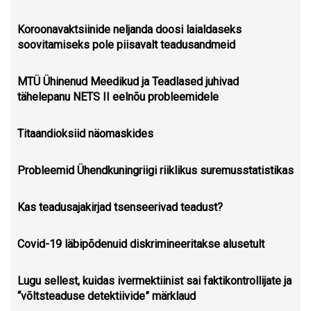
Koroonavaktsiinide neljanda doosi laialdaseks
soovitamiseks pole piisavalt teadusandmeid
MTÜ Ühinenud Meedikud ja Teadlased juhivad
tähelepanu NETS II eelnõu probleemidele
Titaandioksiid näomaskides
Probleemid Ühendkuningriigi riiklikus suremusstatistikas
Kas teadusajakirjad tsenseerivad teadust?
Covid-19 läbipõdenuid diskrimineeritakse alusetult
Lugu sellest, kuidas ivermektiinist sai faktikontrollijate ja
“võltsteaduse detektiivide” märklaud