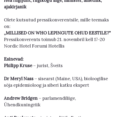
Hea riigijuht, riigikogu liige, minister, ametnik,
ajakirjanik
Olete kutsutud pressikonverentsile, mille teemaks
on:
„MILLISED ON WHO LEPINGUTE OHUD EESTILE?"
Pressikonverents toimub 21. novembril kell 17-20
Nordic Hotel Forumi Hotellis
Esinevad:
Philipp Kruse
– jurist, Šveits
Dr Meryl Nass
– sisearst (Maine, USA), bioloogilise
sõja epidemioloog ja siberi katku ekspert
Andrew Bridgen
– parlamendiliige,
Ühendkuningriik