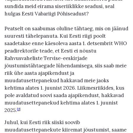
sundida meid eirama siseriiklikke seadusi, seal
hulgas Eesti Vabariigi Põhiseadust?
Peatselt on saabumas oluline tähtaeg, mis on jäänud
suuresti tähelepanuta. Kui Eesti riigi poolt
saadetakse enne käesoleva aasta 1. detsembrit WHO
peadirektorile teade, et Eesti ei nõustu
Rahvusvaheliste Tervise-eeskirjade
jõustumistähtaegade lühendamisega, siis saab meie
riik ühe aasta ajapikendust ja
muudatusettepanekud hakkavad meie jaoks
kehtima alates 1. juunist 2026. Liikmesriikides, kus
pole avaldatud soovi saada ajapikendust, hakkavad
muudatusettepanekud kehtima alates 1. juunist
2025.
[2]
Juhul, kui Eesti riik siiski soovib
muudatusettepanekute kiiremat jõustumist, saame