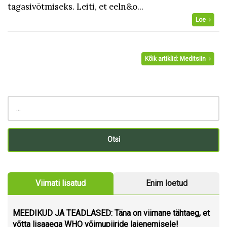
tagasivõtmiseks. Leiti, et eeln&o...
Loe
Kõik artiklid: Meditsiin
Viimati lisatud
Enim loetud
MEEDIKUD JA TEADLASED: Täna on viimane tähtaeg, et
võtta lisaaega WHO võimupiiride laienemisele!