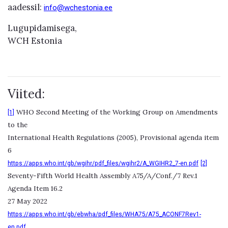
aadessil:
info@wchestonia.ee
Lugupidamisega,
WCH Estonia
Viited:
WHO Second Meeting of the Working Group on Amendments
[1]
to the
International Health Regulations (2005), Provisional agenda item
6
https://apps.who.int/gb/wgihr/pdf_files/wgihr2/A_WGIHR2_7-en.pdf
[2]
Seventy-Fifth World Health Assembly A75/A/Conf./7 Rev.1
Agenda Item 16.2
27 May 2022
https://apps.who.int/gb/ebwha/pdf_files/WHA75/A75_ACONF7Rev1-
en.pdf