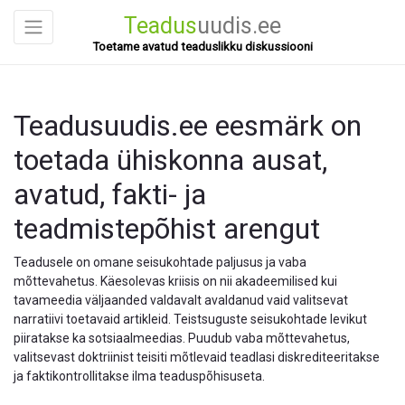
Teadus
uudis.ee
Toetame avatud teaduslikku diskussiooni
Teadusuudis.ee eesmärk on
toetada ühiskonna ausat,
avatud, fakti- ja
teadmistepõhist arengut
Teadusele on omane seisukohtade paljusus ja vaba
mõttevahetus. Käesolevas kriisis on nii akadeemilised kui
tavameedia väljaanded valdavalt avaldanud vaid valitsevat
narratiivi toetavaid artikleid. Teistsuguste seisukohtade levikut
piiratakse ka sotsiaalmeedias. Puudub vaba mõttevahetus,
valitsevast doktriinist teisiti mõtlevaid teadlasi diskrediteeritakse
ja faktikontrollitakse ilma teaduspõhisuseta.