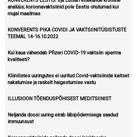
KONVERENTS EESTIS: Irja Lutsari ettekande kriitiline
analüüs; koroonavaktsiinid pole Eestis ohutumad kui
mujal maailmas
KONVERENTS PIKA COVIDI JA VAKTSIINITÜSISTUSTE
TEEMAL 14-16.10.2022
Kui kaua vähendab Pfizeri COVID-19 vaktsiin sperma
kvaliteeti?
Kliinilistes uuringutes ei uuritud Covid-vaktsiinide kaitset
nakatumise ja raskelt haigestumise vastu
ILLUSIOON TÕENDUSPÕHISEST MEDITSIINIST
Neljanda doosi uuring eirab läbipõdemisega saadud
immuunsust