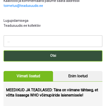
Kaastööd ja kommentaarid palume saata aadressil
toimetus@teadusuudis.ee
Lugupidamisega
Teadusuudis.ee kollektiiv
Viimati lisatud
Enim loetud
MEEDIKUD JA TEADLASED: Täna on viimane tähtaeg, et
võtta lisaaega WHO võimupiiride laienemisele!