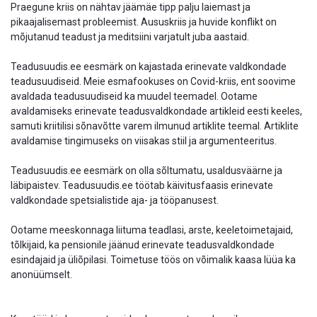
Praegune kriis on nähtav jäämäe tipp palju laiemast ja
pikaajalisemast probleemist. Aususkriis ja huvide konflikt on
mõjutanud teadust ja meditsiini varjatult juba aastaid.
Teadusuudis.ee eesmärk on kajastada erinevate valdkondade
teadusuudiseid. Meie esmafookuses on Covid-kriis, ent soovime
avaldada teadusuudiseid ka muudel teemadel. Ootame
avaldamiseks erinevate teadusvaldkondade artikleid eesti keeles,
samuti kriitilisi sõnavõtte varem ilmunud artiklite teemal. Artiklite
avaldamise tingimuseks on viisakas stiil ja argumenteeritus.
Teadusuudis.ee eesmärk on olla sõltumatu, usaldusväärne ja
läbipaistev. Teadusuudis.ee töötab käivitusfaasis erinevate
valdkondade spetsialistide aja- ja tööpanusest.
Ootame meeskonnaga liituma teadlasi, arste, keeletoimetajaid,
tõlkijaid, ka pensionile jäänud erinevate teadusvaldkondade
esindajaid ja üliõpilasi. Toimetuse töös on võimalik kaasa lüüa ka
anonüümselt.