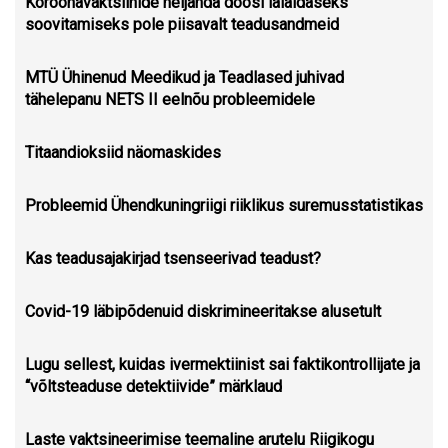
Koroonavaktsiinide neljanda doosi laialdaseks
soovitamiseks pole piisavalt teadusandmeid
MTÜ Ühinenud Meedikud ja Teadlased juhivad
tähelepanu NETS II eelnõu probleemidele
Titaandioksiid näomaskides
Probleemid Ühendkuningriigi riiklikus suremusstatistikas
Kas teadusajakirjad tsenseerivad teadust?
Covid-19 läbipõdenuid diskrimineeritakse alusetult
Lugu sellest, kuidas ivermektiinist sai faktikontrollijate ja
“võltsteaduse detektiivide” märklaud
Laste vaktsineerimise teemaline arutelu Riigikogu