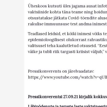
Üheskoos kutsuti üles jagama ausat infot
vaktsiinide kohta täna teame ning hoidu
otsustatakse jätkata Covid-tõendite aluse
rakulise immuunsuse test andma inimeste
Teadlased leidsid, et kõiki inimesi võiks 
epidemioloogilisest olukorrast rahvastikus
valitsusel teha kaalutletud otsuseid. “Ee
väike ja tubli riik targasti kriisist väljub
Pressikonverents on järelvaadatav:
https://www.youtube.com/watch?v=qU
Pressikonverentsi 27.09.21 kirjalik kokku
Läbipõdenute ja tervete laste vaktsineeri