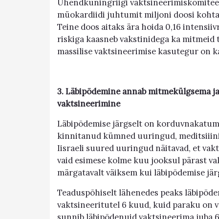
Ühendkuningriigi vaktsineerimiskomitee h
müokardiidi juhtumit miljoni doosi kohta
Teine doos aitaks ära hoida 0,16 intensiiv
riskiga kaasneb vakstinidega ka mitmeid te
massilise vaktsineerimise kasutegur on ka
3. Läbipõdemine annab mitmekülgsema j
vaktsineerimine
Läbipõdemise järgselt on korduvnakatumi
kinnitanud kümned uuringud, meditsiiini
Iisraeli suured uuringud näitavad, et vak
vaid esimese kolme kuu jooksul pärast vak
märgatavalt väiksem kui läbipõdemise järg
Teaduspõhiselt lähenedes peaks läbipõde
vaktsineeritutel 6 kuud, kuid paraku on v
sunnib läbipõdenuid vaktsineerima juba 6