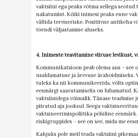
vaktsiini ega peaks võtma sellega seotud 
nakatumist. Kõiki inimesi peaks enne vak
vältida terviseriske. Positiivne antikeha
tõendi väljastamise aluseks.
4. Inimeste teavitamine viiruse levikust,
Kommunikatsioon peab olema aus – see o
usaldamatuse ja ärevuse ärahoidmiseks. Vä
tuleks ka nii kommunikeerida, võlts opti
eesmärgi saavutamiseks on lubamatud. Ka
vaktsiinidega võimalik. Tänase teadmise j
piiratud aja jooksul. Seega vaktsineeritus
vaktsineerimispoliitika põhiline eesmärk.
riskigruppides – see on see, mida me ees
Kahjuks pole meil teada vaktsiini pikemaa