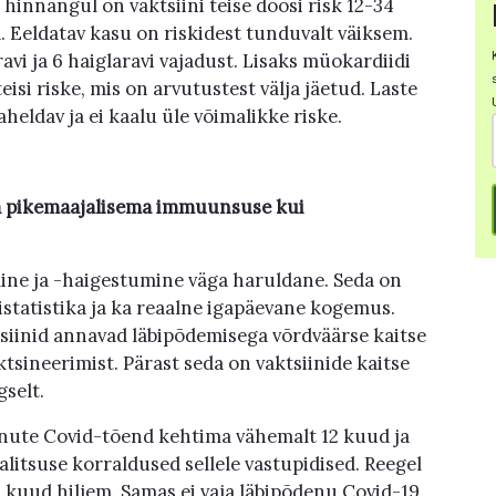
innangul on vaktsiini teise doosi risk 12-34
. Eeldatav kasu on riskidest tunduvalt väiksem.
ravi ja 6 haiglaravi vajadust. Lisaks müokardiidi
isi riske, mis on arvutustest välja jäetud. Laste
heldav ja ei kaalu üle võimalikke riske.
a pikemaajalisema immuunsuse kui
ne ja -haigestumine väga haruldane. Seda on
statistika ja ka reaalne igapäevane kogemus.
tsiinid annavad läbipõdemisega võrdväärse kaitse
tsineerimist. Pärast seda on vaktsiinide kaitse
selt.
nute Covid-tõend kehtima vähemalt 12 kuud ja
alitsuse korraldused sellele vastupidised. Reegel
 kuud hiljem. Samas ei vaja läbipõdenu Covid-19