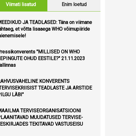
Viimati lisatud
Enim loetud
EEDIKUD JA TEADLASED: Täna on viimane
ähtaeg, et võtta lisaaega WHO võimupiiride
aienemisele!
ressikonverents "MILLISED ON WHO
EPINGUTE OHUD EESTILE?" 21.11.2023
allinnas
RAHVUSVAHELINE KONVERENTS
TERVISEKRIISIST TEADLASTE JA ARSTIDE
ILGU LÄBI"
MAAILMA TERVISEORGANISATSIOONI
PLAANITAVAD MUUDATUSED TERVISE-
ESKIRJADES TEKITAVAD VASTUSEISU