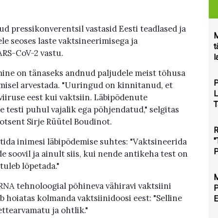
ud pressikonverentsil vastasid Eesti teadlased ja
M
e seoses laste vaktsineerimisega ja
t
RS-CoV-2 vastu.
l
emine on tänaseks andnud paljudele meist tõhusa
P
emisel arvestada. "Uuringud on kinnitanud, et
L
iiruse eest kui vaktsiin. Läbipõdenute
T
 testi puhul vajalik ega põhjendatud," selgitas
tsent Sirje Rüütel Boudinot.
"
tida inimesi läbipõdemise suhtes: "Vaktsineerida
P
 soovil ja ainult siis, kui nende antikeha test on
tuleb lõpetada."
RNA tehnoloogial põhineva vähiravi vaktsiini
hoiatas kolmanda vaktsiinidoosi eest: "Selline
E
tearvamatu ja ohtlik."