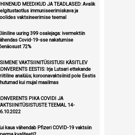
HINENUD MEEDIKUD JA TEADLASED: Avalik
elgitustaotlus immuniseerimiskava ja
oolides vaktsineerimise teemal
liiniline uuring 399 osalejaga: ivermektiin
ähendas Covid-19-sse nakatumise
õenäosust 72%
SIMENE VAKTSIINITÜSISTUSI KÄSITLEV
ONVERENTS EESTIS: Irja Lutsari ettekande
riitiline analüüs; koroonavaktsiinid pole Eestis
hutumad kui mujal maailmas
ONVERENTS PIKA COVIDI JA
AKTSIINITÜSISTUSTE TEEMAL 14-
6.10.2022
ui kaua vähendab Pfizeri COVID-19 vaktsiin
perma kvaliteeti?