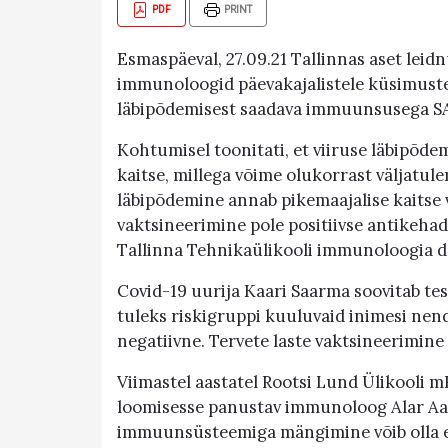
PDF
PRINT
Esmaspäeval, 27.09.21 Tallinnas aset leidn
immunoloogid päevakajalistele küsimustel
läbipõdemisest saadava immuunsusega SA
Kohtumisel toonitati, et viiruse läbipõd
kaitse, millega võime olukorrast väljatul
läbipõdemine annab pikemaajalise kaitse v
vaktsineerimine pole positiivse antikehade
Tallinna Tehnikaülikooli immunoloogia do
Covid-19 uurija Kaari Saarma soovitab tes
tuleks riskigruppi kuuluvaid inimesi nende
negatiivne. Tervete laste vaktsineerimine 
Viimastel aastatel Rootsi Lund Ülikooli m
loomisesse panustav immunoloog Alar Aab 
immuunsüsteemiga mängimine võib olla et