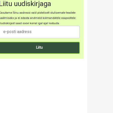
Liitu uudiskirjaga
Kasutame Sinu aadressi vaid pisteliselt olulisemate teadete
saatmiseks ja ei edasta andmeid kolmandatele osapooltele.
Uudiskirjast saad soovi korral igal ajal loobuda.