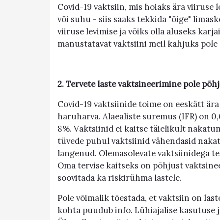
Covid-19 vaktsiin, mis hoiaks ära viiruse
või suhu - siis saaks tekkida "õige" lima
viiruse levimise ja võiks olla aluseks ka
manustatavat vaktsiini meil kahjuks pole (
2. Tervete laste vaktsineerimine pole põ
Covid-19 vaktsiinide toime on eeskätt ära
haruharva. Alaealiste suremus (IFR) on 0
8%. Vaktsiinid ei kaitse täielikult nakat
tüvede puhul vaktsiinid vähendasid nakatum
langenud. Olemasolevate vaktsiinidega te
Oma tervise kaitseks on põhjust vaktsinee
soovitada ka riskirühma lastele.
Pole võimalik tõestada, et vaktsiin on las
kohta puudub info. Lühiajalise kasutuse