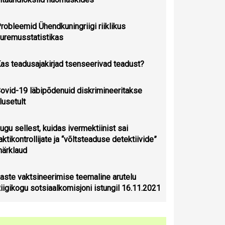
robleemid Ühendkuningriigi riiklikus
uremusstatistikas
as teadusajakirjad tsenseerivad teadust?
ovid-19 läbipõdenuid diskrimineeritakse
lusetult
ugu sellest, kuidas ivermektiinist sai
aktikontrollijate ja “võltsteaduse detektiivide”
ärklaud
aste vaktsineerimise teemaline arutelu
iigikogu sotsiaalkomisjoni istungil 16.11.2021