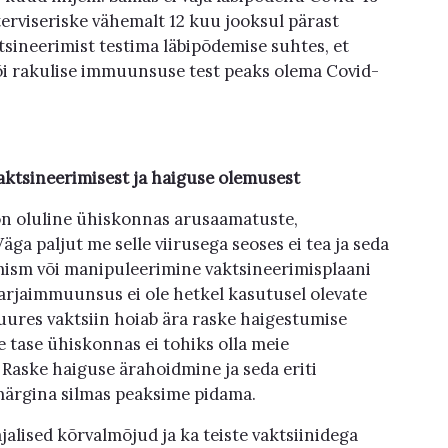
terviseriske vähemalt 12 kuu jooksul pärast
tsineerimist testima läbipõdemise suhtes, et
 või rakulise immuunsuse test peaks olema Covid-
 vaktsineerimisest ja haiguse olemusest
n oluline ühiskonnas arusaamatuste,
ga paljut me selle viirusega seoses ei tea ja seda
mism või manipuleerimine vaktsineerimisplaani
rjaimmuunsus ei ole hetkel kasutusel olevate
uures vaktsiin hoiab ära raske haigestumise
e tase ühiskonnas ei tohiks olla meie
 Raske haiguse ärahoidmine ja seda eriti
märgina silmas peaksime pidama.
jalised kõrvalmõjud ja ka teiste vaktsiinidega