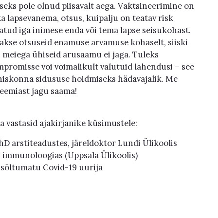
seks pole olnud piisavalt aega. Vaktsineerimine on
ka lapsevanema, otsus, kuipalju on teatav risk
atud iga inimese enda või tema lapse seisukohast.
akse otsuseid enamuse arvamuse kohaselt, siiski
 meiega ühiseid arusaamu ei jaga. Tuleks
ompromisse või võimalikult valutuid lahendusi – see
 ühiskonna sidususe hoidmiseks hädavajalik. Me
deemiast jagu saama!
a vastasid ajakirjanike küsimustele:
hD arstiteadustes, järeldoktor Lundi Ülikoolis
s immunoloogias (Uppsala Ülikoolis)
 sõltumatu Covid-19 uurija