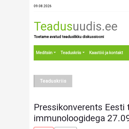
09.08.2026
Teadus
uudis.ee
Toetame avatud teaduslikku diskussiooni
Meditsiin
Teaduskriis
Kaastöö ja kontakt
Teaduskriis
Pressikonverents Eesti 
immunoloogidega 27.0