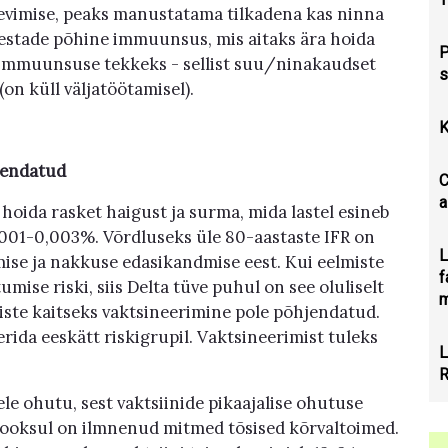
 levimise, peaks manustatama tilkadena kas ninna
skestade põhine immuunsus, mis aitaks ära hoida
P
rjaimmuunsuse tekkeks - sellist suu/ninakaudset
s
on küll väljatöötamisel).
K
hjendatud
C
a
 hoida rasket haigust ja surma, mida lastel esineb
,001-0,003%. Võrdluseks üle 80-aastaste IFR on
L
umise ja nakkuse edasikandmise eest. Kui eelmiste
f
ise riski, siis Delta tüve puhul on see oluliselt
m
iste kaitseks vaktsineerimine pole põhjendatud.
rida eeskätt riskigrupil. Vaktsineerimist tuleks
L
R
tele ohutu, sest vaktsiinide pikaajalise ohutuse
 jooksul on ilmnenud mitmed tõsised kõrvaltoimed.