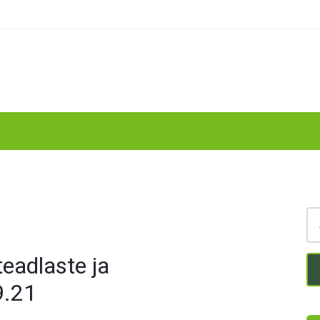
teadlaste ja
9.21