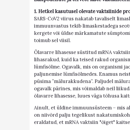
1. Hetkel kasutusel olevate vaktsiinide p
SARS-CoV2 viirus nakatab tavaliselt limas
immuunvastus tekib limaskestadega seotu
kergete või üldse märkamatute sümptomit
toimub sel viisil.
Õlavarre lihasesse süstitud mRNA vaktsii
lihasrakud, kuid ka teised rakud organismi
lümfisõlme. Ogavalk, mis on organismi ja
paljunemise lümfisõlmedes. Enamus neist 
püsima ”mälurakkudena”. Paljudel mälur
ogavalk pärines, mis võimaldab neil liik
õlavarre lihasesse, luues väga tõhusa kait
Ainult, et üldine immuunsüsteem – mis ak
on niivõrd palju tegelikust nakatumiskoh
eraldatud, et mRNA vaktsiin "õiget" kaitset