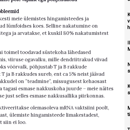
robleemid
K
kesti meie ülemistes hingamisteedes ja
v
d lümfoidses koes. Selline nakatumine on
h
ega ja arvatakse, et kuskil 80% nakatumistest
M
ni toimel toodavad süstekoha lähedased
s, viiruse ogavalku, mille dendriitrakud viivad
N
oks võõrvalk, põhjustab T ja B rakkude
s
T ja B rakkudes sureb, ent ca 5% neist jäävad
akkudel on ”teadmine”, missugusest kehaosast
K
uda tagasi esmase nakkuskoha juurde – meie näites
s
se just selles esmase nakkusallika piirkonnas.
tiveeritakse olemasoleva mRNA vaktsiini poolt,
M
t
ast, ülemiste hingamisteede limakestadest,
 siin ei loo.
T