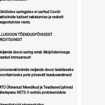
liinilistes uuringutes ei uuritud Covid-
aktsiinide kaitset nakatumise ja raskelt
aigestumise vastu
ILLUSIOON TÕENDUSPÕHISEST
EDITSIINIST
eljanda doosi uuring eirab läbipõdemisega
aadud immuunsust
oroonavaktsiinide neljanda doosi laialdaseks
oovitamiseks pole piisavalt teadusandmeid
TÜ Ühinenud Meedikud ja Teadlased juhivad
ähelepanu NETS II eelnõu probleemidele
itaandioksiid näomaskides