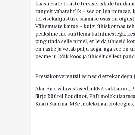
kaasnevate tõsiste terviseriskide hindami
rangelt vabatahtlik – see on iga inimese, 
tervisekahjustuse saamise osas on õigust
Vähemuste kaitse – kuigi ühiskonnas teh
peaksime me suhtlema ka inimestega, kes
pingutada selle nimel, et leida ühiseid k
on raske ja võtab palju aega, aga see on
peame ju kõik koos ja ühiselt sellest pan
Pressikonverentsil esinesid ettekandega j
Alar Aab, vähivastased mRNA vaktsiinid, P
Sirje Rüütel Boudinot, PhD molekulaarse
Kaari Saarma, MSc molekulaarbioloogias,