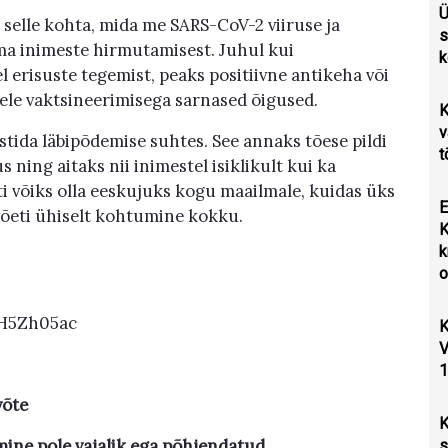
Ü
 selle kohta, mida me SARS-CoV-2 viiruse ja
s
ma inimeste hirmutamisest. Juhul kui
k
l erisuste tegemist, peaks positiivne antikeha või
le vaktsineerimisega sarnased õigused.
K
v
testida läbipõdemise suhtes. See annaks tõese pildi
t
 ning aitaks nii inimestel isiklikult kui ka
sti võiks olla eeskujuks kogu maailmale, kuidas üks
E
,” võeti ühiselt kohtumine kokku.
K
k
o
lH5Zh05ac
K
V
1
võte
K
mine pole vajalik ega põhjendatud
s