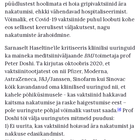
püüdlustest hoolimata ei hoia gripivaktsiinid ära
nakatumisi, ehkki vähendavad hospitaliseerimist.
Võimalik, et Covid-19 vaktsiinide puhul loobuti kohe
eos sellisest keerulisest väljakutsest, nagu
nakatumiste ärahoidmine.
Sarnaselt Haseltine’ile kritiseeris kliinilisi uuringuid
ka maineka meditsiiniväljaande
BMJ
toimetaja prof
Peter Doshi. Ta kirjutas oktoobris 2020, et
vaktsiinitootjatest on nii Pfizer, Moderna,
AstraZeneca, J&J/Janssen, Sinofarm kui Sinovac
kõik kavandanud oma kliinilised uuringud nii, et
kahele põhiküsimusele - kas vaktsiinid hakkavad
kaitsma nakatumise ja raske haigestumise eest –
pole uuringute põhjal võimalik vastust saada.
Prof
[4]
Doshi tõi välja uuringutes mitmeid puudusi:
1) Ei uurita, kas vaktsiinid hoiavad ära nakatumist ja
nakkuse edasikandmist.