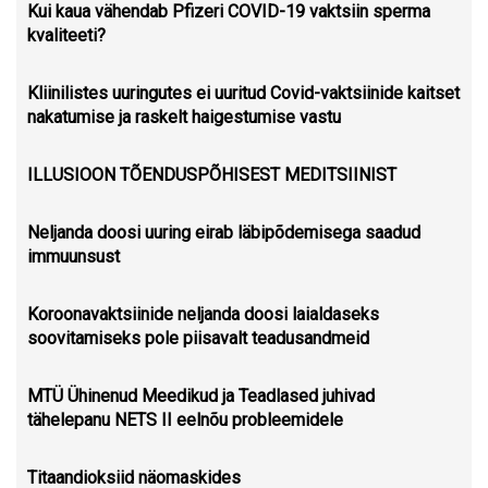
Kui kaua vähendab Pfizeri COVID-19 vaktsiin sperma
kvaliteeti?
Kliinilistes uuringutes ei uuritud Covid-vaktsiinide kaitset
nakatumise ja raskelt haigestumise vastu
ILLUSIOON TÕENDUSPÕHISEST MEDITSIINIST
Neljanda doosi uuring eirab läbipõdemisega saadud
immuunsust
Koroonavaktsiinide neljanda doosi laialdaseks
soovitamiseks pole piisavalt teadusandmeid
MTÜ Ühinenud Meedikud ja Teadlased juhivad
tähelepanu NETS II eelnõu probleemidele
Titaandioksiid näomaskides