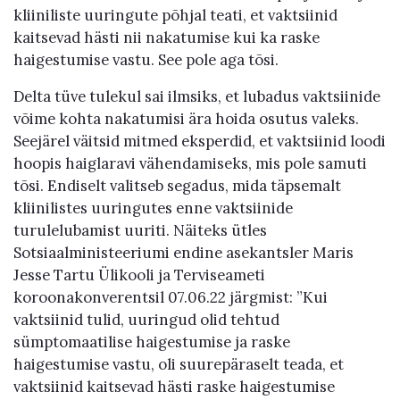
kliiniliste uuringute põhjal teati, et vaktsiinid
kaitsevad hästi nii nakatumise kui ka raske
haigestumise vastu. See pole aga tõsi.
Delta tüve tulekul sai ilmsiks, et lubadus vaktsiinide
võime kohta nakatumisi ära hoida osutus valeks.
Seejärel väitsid mitmed eksperdid, et vaktsiinid loodi
hoopis haiglaravi vähendamiseks, mis pole samuti
tõsi. Endiselt valitseb segadus, mida täpsemalt
kliinilistes uuringutes enne vaktsiinide
turulelubamist uuriti. Näiteks ütles
Sotsiaalministeeriumi endine asekantsler Maris
Jesse Tartu Ülikooli ja Terviseameti
koroonakonverentsil 07.06.22 järgmist: ”Kui
vaktsiinid tulid, uuringud olid tehtud
sümptomaatilise haigestumise ja raske
haigestumise vastu, oli suurepäraselt teada, et
vaktsiinid kaitsevad hästi raske haigestumise