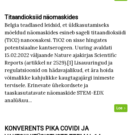
Titaandioksiid näomaskides
Belgia teadlased leidsid, et üldkasutamiseks
mõeldud näomaskides esineb sageli titaandioksiidi
(TiO2) nanoosakesi. TiO2 on sisse hingates
potentsiaalne kantserogeen. Uuring avaldati
15.02.2022 väljaande Nature ajakirjas Scientific
Reports (artikkel nr 2529).[1] Lisauuringud ja
regulatsioonid on hädavajalikud, et ära hoida
võimalikke kahjulikke kaugtagajärgi inimeste
tervisele. Erinevate ühekordsete ja
taaskasutatavate näomaskide STEM-EDX
analü&uu...
Loe
KONVERENTS PIKA COVIDI JA