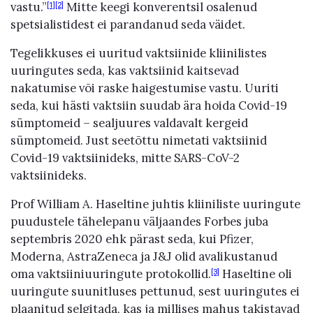
vastu.”
Mitte keegi konverentsil osalenud
[1]
[2]
spetsialistidest ei parandanud seda väidet.
Tegelikkuses ei uuritud vaktsiinide kliinilistes
uuringutes seda, kas vaktsiinid kaitsevad
nakatumise või raske haigestumise vastu. Uuriti
seda, kui hästi vaktsiin suudab ära hoida Covid-19
sümptomeid – sealjuures valdavalt kergeid
sümptomeid. Just seetõttu nimetati vaktsiinid
Covid-19 vaktsiinideks, mitte SARS-CoV-2
vaktsiinideks.
Prof William A. Haseltine juhtis kliiniliste uuringute
puudustele tähelepanu väljaandes Forbes juba
septembris 2020 ehk pärast seda, kui Pfizer,
Moderna, AstraZeneca ja J&J olid avalikustanud
oma vaktsiiniuuringute protokollid.
Haseltine oli
[3]
uuringute suunitluses pettunud, sest uuringutes ei
plaanitud selgitada, kas ja millises mahus takistavad