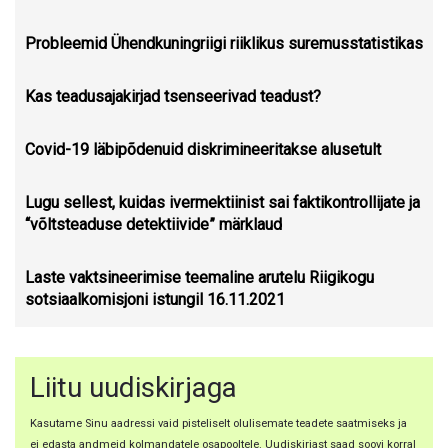
Probleemid Ühendkuningriigi riiklikus suremusstatistikas
Kas teadusajakirjad tsenseerivad teadust?
Covid-19 läbipõdenuid diskrimineeritakse alusetult
Lugu sellest, kuidas ivermektiinist sai faktikontrollijate ja
“võltsteaduse detektiivide” märklaud
Laste vaktsineerimise teemaline arutelu Riigikogu
sotsiaalkomisjoni istungil 16.11.2021
Liitu uudiskirjaga
Kasutame Sinu aadressi vaid pisteliselt olulisemate teadete saatmiseks ja
ei edasta andmeid kolmandatele osapooltele. Uudiskirjast saad soovi korral