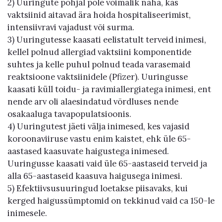
2) Uuringute põhjal pole võimalik näha, kas
vaktsiinid aitavad ära hoida hospitaliseerimist,
intensiivravi vajadust või surma.
3) Uuringutesse kaasati eelistatult terveid inimesi,
kellel polnud allergiad vaktsiini komponentide
suhtes ja kelle puhul polnud teada varasemaid
reaktsioone vaktsiinidele (Pfizer). Uuringusse
kaasati küll toidu- ja ravimiallergiatega inimesi, ent
nende arv oli alaesindatud võrdluses nende
osakaaluga tavapopulatsioonis.
4) Uuringutest jäeti välja inimesed, kes vajasid
koroonaviiruse vastu enim kaistet, ehk üle 65-
aastased kaasuvate haigustega inimesed.
Uuringusse kaasati vaid üle 65-aastaseid terveid ja
alla 65-aastaseid kaasuva haigusega inimesi.
5) Efektiivsusuuringud loetakse piisavaks, kui
kerged haigussümptomid on tekkinud vaid ca 150-le
inimesele.