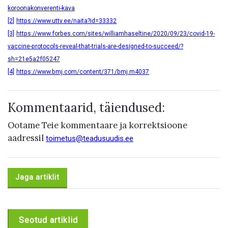
koroonakonverenti-kava
[2]
https://www.uttv.ee/naita?id=33332
[3]
https://www.forbes.com/sites/williamhaseltine/2020/09/23/covid-19-
vaccine-protocols-reveal-that-trials-are-designed-to-succeed/?
sh=21e5a2f05247
[4]
https://www.bmj.com/content/371/bmj.m4037
Kommentaarid, täiendused:
Ootame Teie kommentaare ja korrektsioone
aadressil
toimetus@teadusuudis.ee
Jaga artiklit
Seotud artiklid