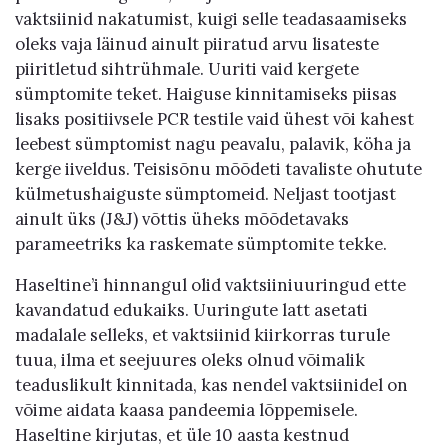
vaktsiinid nakatumist, kuigi selle teadasaamiseks
oleks vaja läinud ainult piiratud arvu lisateste
piiritletud sihtrühmale. Uuriti vaid kergete
sümptomite teket. Haiguse kinnitamiseks piisas
lisaks positiivsele PCR testile vaid ühest või kahest
leebest sümptomist nagu peavalu, palavik, köha ja
kerge iiveldus. Teisisõnu mõõdeti tavaliste ohutute
külmetushaiguste sümptomeid. Neljast tootjast
ainult üks (J&J) võttis üheks mõõdetavaks
parameetriks ka raskemate sümptomite tekke.
Haseltine’i hinnangul olid vaktsiiniuuringud ette
kavandatud edukaiks. Uuringute latt asetati
madalale selleks, et vaktsiinid kiirkorras turule
tuua, ilma et seejuures oleks olnud võimalik
teaduslikult kinnitada, kas nendel vaktsiinidel on
võime aidata kaasa pandeemia lõppemisele.
Haseltine kirjutas, et üle 10 aasta kestnud