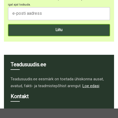
igal ajal loobuda.
Teadusuudis.ee
Teadusuudis.ee eesmärk on toetada ühiskonna ausat,
avatud, fakti- ja teadmistepõhist arengut.
Loe edasi
Kontakt
toimetus@teadusuudis.ee