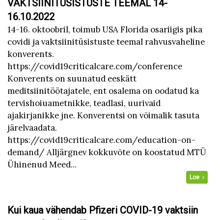
VAKTSIINITÜSISTUSTE TEEMAL 14-
16.10.2022
14-16. oktoobril, toimub USA Florida osariigis pika
covidi ja vaktsiinitüsistuste teemal rahvusvaheline
konverents.
https://covid19criticalcare.com/conference
Konverents on suunatud eeskätt
meditsiinitöötajatele, ent osalema on oodatud ka
tervishoiuametnikke, teadlasi, uurivaid
ajakirjanikke jne. Konverentsi on võimalik tasuta
järelvaadata.
https://covid19criticalcare.com/education-on-
demand/ Alljärgnev kokkuvõte on koostatud MTÜ
Ühinenud Meed...
Loe
Kui kaua vähendab Pfizeri COVID-19 vaktsiin