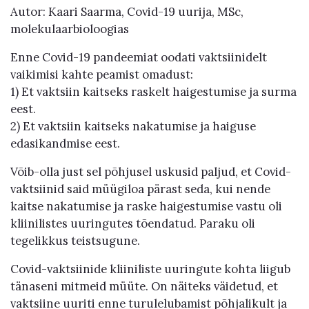
Autor: Kaari Saarma, Covid-19 uurija, MSc,
molekulaarbioloogias
Enne Covid-19 pandeemiat oodati vaktsiinidelt
vaikimisi kahte peamist omadust:
1) Et vaktsiin kaitseks raskelt haigestumise ja surma
eest.
2) Et vaktsiin kaitseks nakatumise ja haiguse
edasikandmise eest.
Võib-olla just sel põhjusel uskusid paljud, et Covid-
vaktsiinid said müügiloa pärast seda, kui nende
kaitse nakatumise ja raske haigestumise vastu oli
kliinilistes uuringutes tõendatud. Paraku oli
tegelikkus teistsugune.
Covid-vaktsiinide kliiniliste uuringute kohta liigub
tänaseni mitmeid müüte. On näiteks väidetud, et
vaktsiine uuriti enne turulelubamist põhjalikult ja