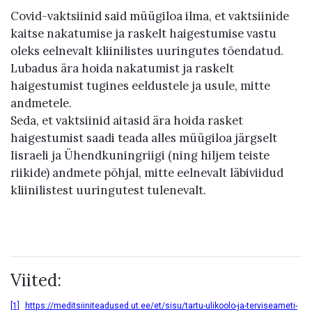
Covid-vaktsiinid said müügiloa ilma, et vaktsiinide
kaitse nakatumise ja raskelt haigestumise vastu
oleks eelnevalt kliinilistes uuringutes tõendatud.
Lubadus ära hoida nakatumist ja raskelt
haigestumist tugines eeldustele ja usule, mitte
andmetele.
Seda, et vaktsiinid aitasid ära hoida rasket
haigestumist saadi teada alles müügiloa järgselt
Iisraeli ja Ühendkuningriigi (ning hiljem teiste
riikide) andmete põhjal, mitte eelnevalt läbiviidud
kliinilistest uuringutest tulenevalt.
Viited:
[1]
https://meditsiiniteadused.ut.ee/et/sisu/tartu-ulikoolo-ja-terviseameti-