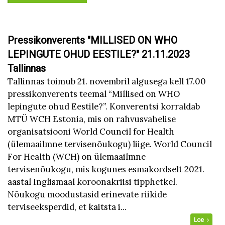
Pressikonverents "MILLISED ON WHO
LEPINGUTE OHUD EESTILE?" 21.11.2023
Tallinnas
Tallinnas toimub 21. novembril algusega kell 17.00
pressikonverents teemal “Millised on WHO
lepingute ohud Eestile?”. Konverentsi korraldab
MTÜ WCH Estonia, mis on rahvusvahelise
organisatsiooni World Council for Health
(ülemaailmne tervisenõukogu) liige. World Council
For Health (WCH) on ülemaailmne
tervisenõukogu, mis kogunes esmakordselt 2021.
aastal Inglismaal koroonakriisi tipphetkel.
Nõukogu moodustasid erinevate riikide
terviseeksperdid, et kaitsta i...
Loe