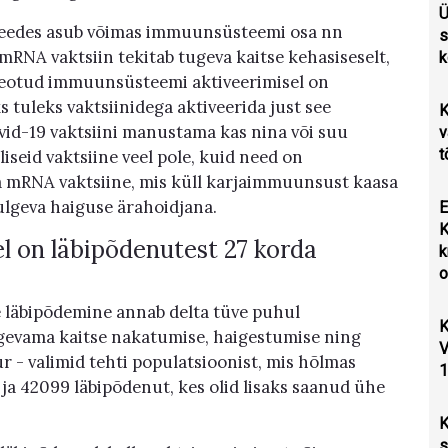
Ü
steedes asub võimas immuunsüsteemi osa nn
s
NA vaktsiin tekitab tugeva kaitse kehasiseselt,
k
seotud immuunsüsteemi aktiveerimisel on
tuleks vaktsiinidega aktiveerida just see
K
vid-19 vaktsiini manustama kas nina või suu
v
t
iseid vaktsiine veel pole, kuid need on
a mRNA vaktsiine, mis küll karjaimmuunsust kaasa
ulgeva haiguse ärahoidjana.
E
K
tel on läbipõdenutest 27 korda
k
o
use läbipõdemine annab delta tüve puhul
K
ugevama kaitse nakatumise, haigestumise ning
V
r - valimid tehti populatsioonist, mis hõlmas
1
ja 42099 läbipõdenut, kes olid lisaks saanud ühe
K
s