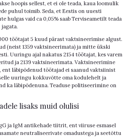
kse hoopis sellest, et ei ole teada, kaua loomulik
e puhul toimib. Seda, et Eestis on uuesti
te hulgas vaid ca 0,05% saab Terviseametilt teada
 jagata.
000 töötajat 5 kuud pärast vaktsineerimise algust.
d (neist 1359 vaktsineerimata) ja mitte ükski
sti. Uuringu ajal nakatus 2154 töötajat, kes varem
eritud ja 2139 vaktsineerimata. Vaktsineerimine
 ent läbipõdenud töötajad ei saanud vaktsiinist
 selle uuringu kokkuvõtte oma kodulehelt ja
end ka läbipõdenuna. Teaduse politiseerimine on
ele lisaks muid olulisi
 ja IgM antikehade tiitrit, ent viiruse esmasel
msamate neutraliseerivate omadustega ja seetõttu