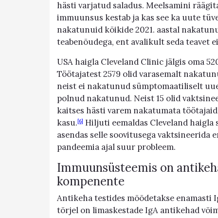
hästi varjatud saladus. Meelsamini räägita
immuunsus kestab ja kas see ka uute tüved
nakatunuid kõikide 2021. aastal nakatunu
teabenõudega, ent avalikult seda teavet ei
USA haigla Cleveland Clinic jälgis oma 52
Töötajatest 2579 olid varasemalt nakatunu
neist ei nakatunud sümptomaatiliselt uue
polnud nakatunud. Neist 15 olid vaktsine
kaitses hästi varem nakatumata töötajaid,
kasu.
Hiljuti eemaldas Cleveland haigla
[6]
asendas selle soovitusega vaktsineerida 
pandeemia ajal suur probleem.
Immuunsüsteemis on antikehad
kompenente
Antikeha testides mõõdetakse enamasti IgG
tõrjel on limaskestade IgA antikehad või