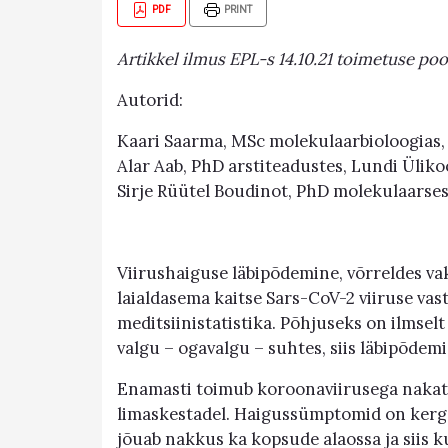
PDF
PRINT
Artikkel ilmus EPL-s 14.10.21 toimetuse poo
Autorid:
Kaari Saarma, MSc molekulaarbioloogias,
Alar Aab, PhD arstiteadustes, Lundi Ülikoo
Sirje Rüütel Boudinot, PhD molekulaars
Viirushaiguse läbipõdemine, võrreldes va
laialdasema kaitse Sars-CoV-2 viiruse vas
meditsiinistatistika. Põhjuseks on ilmselt
valgu – ogavalgu – suhtes, siis läbipõdemi
Enamasti toimub koroonaviirusega nakat
limaskestadel. Haigussümptomid on kerge
jõuab nakkus ka kopsude alaossa ja siis k