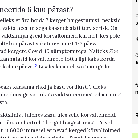
neerida 6 kuu pärast?
P
elleks et ära hoida 7 kerget haigestumist, peaksid
s
 vaktsineerimisega kaasneb alati terviserisk. On
vaktsiinijärgseid kõrvaltoimeid kui neil, kes pole
K
tel on pärast vakstineerimist 1-3 päeva
vad kergete Covid-19 sümptomitega. Näiteks
Zoe
C
kannatasid kõrvaltoimete tõttu ligi kaks korda
a
e kolme päeva.
Lisaks kaasneb vaktsiiniga ka
[2]
L
f
ks kaasama riski ja kasu võrdlust. Tuleks
m
he doosiga või lükata vaktsineerimist edasi, nii et
sta.
L
aktsiinist tulenev kasu üles selle kõrvaltoimeid.
R
 – ära on hoitud 7 kerget haigestumist. Teisel
kulu u 6000 inimesel esinevad kerged kõrvaltoimed