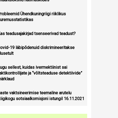
robleemid Ühendkuningriigi riiklikus
uremusstatistikas
as teadusajakirjad tsenseerivad teadust?
ovid-19 läbipõdenuid diskrimineeritakse
lusetult
ugu sellest, kuidas ivermektiinist sai
aktikontrollijate ja “võltsteaduse detektiivide”
ärklaud
aste vaktsineerimise teemaline arutelu
iigikogu sotsiaalkomisjoni istungil 16.11.2021