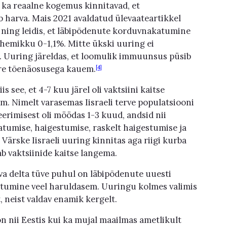
 ka reaalne kogemus kinnitavad, et
 harva. Mais 2021 avaldatud ülevaateartikkel
 ning leidis, et läbipõdenute korduvnakatumine
vahemikku 0-1,1%. Mitte ükski uuring ei
. Uuring järeldas, et loomulik immuunsus püsib
ure tõenäosusega kauem.
[4]
is see, et 4-7 kuu järel oli vaktsiini kaitse
m. Nimelt varasemas Iisraeli terve populatsiooni
neerimisest oli möödas 1-3 kuud, andsid nii
tumise, haigestumise, raskelt haigestumise ja
Värske Iisraeli uuring kinnitas aga riigi kurba
ab vaktsiinide kaitse langema.
ava delta tüve puhul on läbipõdenute uuesti
stumine veel haruldasem. Uuringu kolmes valimis
 neist valdav enamik kergelt.
 nii Eestis kui ka mujal maailmas ametlikult