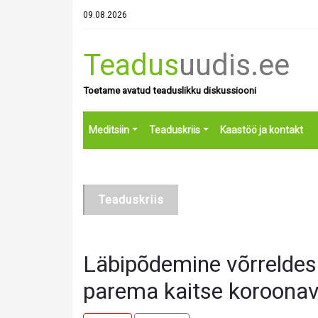
09.08.2026
Teadus
uudis.ee
Toetame avatud teaduslikku diskussiooni
Meditsiin
Teaduskriis
Kaastöö ja kontakt
Teaduskriis
Läbipõdemine võrreldes
parema kaitse koroonav