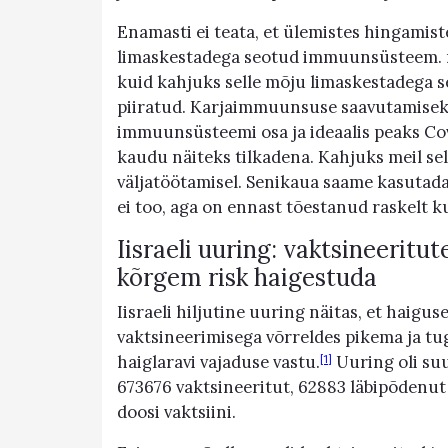
Enamasti ei teata, et ülemistes hingami
limaskestadega seotud immuunsüsteem. mR
kuid kahjuks selle mõju limaskestadega 
piiratud. Karjaimmuunsuse saavutamiseks 
immuunsüsteemi osa ja ideaalis peaks Co
kaudu näiteks tilkadena. Kahjuks meil sell
väljatöötamisel. Senikaua saame kasutad
ei too, aga on ennast tõestanud raskelt k
Iisraeli uuring: vaktsineeritu
kõrgem risk haigestuda
Iisraeli hiljutine uuring näitas, et haig
vaktsineerimisega võrreldes pikema ja t
haiglaravi vajaduse vastu.
Uuring oli suu
[1]
673676 vaktsineeritut, 62883 läbipõdenut 
doosi vaktsiini.