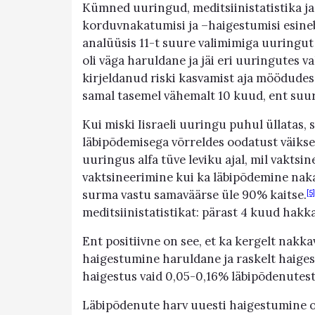
Kümned uuringud, meditsiinistatistika ja
korduvnakatumisi ja –haigestumisi esineb
analüüsis 11-t suure valimimiga uuringut
oli väga haruldane ja jäi eri uuringutes 
kirjeldanud riski kasvamist aja möödudes
samal tasemel vähemalt 10 kuud, ent su
Kui miski Iisraeli uuringu puhul üllatas, si
läbipõdemisega võrreldes oodatust väikse
uuringus alfa tüve leviku ajal, mil vaktsi
vaktsineerimine kui ka läbipõdemine naka
surma vastu samaväärse üle 90% kaitse.
[5]
meditsiinistatistikat: pärast 4 kuud hakk
Ent positiivne on see, et ka kergelt nakk
haigestumine haruldane ja raskelt haige
haigestus vaid 0,05-0,16% läbipõdenutest,
Läbipõdenute harv uuesti haigestumine on