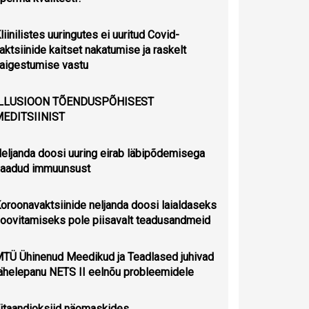
liinilistes uuringutes ei uuritud Covid-
aktsiinide kaitset nakatumise ja raskelt
aigestumise vastu
ILLUSIOON TÕENDUSPÕHISEST
EDITSIINIST
eljanda doosi uuring eirab läbipõdemisega
aadud immuunsust
oroonavaktsiinide neljanda doosi laialdaseks
oovitamiseks pole piisavalt teadusandmeid
TÜ Ühinenud Meedikud ja Teadlased juhivad
ähelepanu NETS II eelnõu probleemidele
itaandioksiid näomaskides