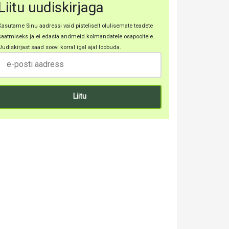
Liitu uudiskirjaga
Kasutame Sinu aadressi vaid pisteliselt olulisemate teadete
saatmiseks ja ei edasta andmeid kolmandatele osapooltele.
Uudiskirjast saad soovi korral igal ajal loobuda.