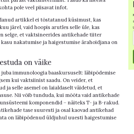
etult pärast vaktsineerimist. Tasub ka meeles
ohta pole veel piisavat infot.
anud artikkel ei tõstatanud küsimust, kas
uu järel, vaid hoopis arutles selle üle, kas
 selge, et vaktsineerides antikehade tiiter
e kasu nakatumise ja haigestumise ärahoidjana on
gestuda on väike
ge juba immunoloogia baaskursuselt: läbipõdemise
m kui vaktsiinist saadu. On veider, et
ja selle asemel on laialdaselt väidetud, et
suse. Nii võib tunduda, kui mõõta vaid antikehade
nsüsteemi komponendid – näiteks T- ja B-rakud.
ntikehade tase suuresti ja osal kaovad antikehad
limata on läbipõdenud üldjuhul uuesti haigestumise