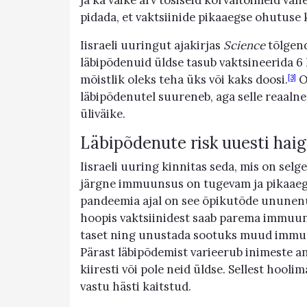
ja ka väike arv tõsiseid kõrvaltoimeid vah
pidada, et vaktsiinide pikaaegse ohutuse k
Iisraeli uuringut ajakirjas
Science
tõlgend
läbipõdenuid üldse tasub vaktsineerida 6 k
mõistlik oleks teha üks või kaks doosi.
On
[3]
läbipõdenutel suureneb, aga selle reaaln
üliväike.
Läbipõdenute risk uuesti hai
Iisraeli uuring kinnitas seda, mis on sel
järgne immuunsus on tugevam ja pikaaegse
pandeemia ajal on see õpikutõde ununenud 
hoopis vaktsiinidest saab parema immuun
taset ning unustada sootuks muud immuu
Pärast läbipõdemist varieerub inimeste a
kiiresti või pole neid üldse. Sellest hoo
vastu hästi kaitstud.