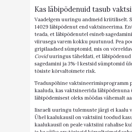
Kas läbipõdenuid tasub vaktsi
Vaadelgem uuringu andmeid kriitiliselt. S
14029 läbipõdenut end vaktsineerima. Ent
teada, et läbipõdenutel esineb sagedamini 
viirusega varem kokku puutunud. Pea pool
gripilaadsed sümptomid, mis on võrrelda
Covid
uuringus täheldati, et läbipõdenud 
sagedamini ja 3%-l kestsid sümptomid ül
tõsiste kõrvaltoimete risk.
Teaduspõhine vaktsineerimisprogramm pea
kaaluda, kas vaktsineerida läbipõdenuna ü
läbipõdemisest oleks möödas vähemalt aa
Iisraeli uuringu tulemuste järgi ei kaalu v
Ühel kaalukausil on vaktsiini toodud kasu
kaalukausil on peale vaktsiini rahalise 