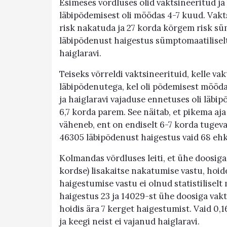
Esimeses võrdluses olid vaktsineeritud ja
läbipõdemisest oli möödas 4-7 kuud. Vakt
risk nakatuda ja 27 korda kõrgem risk süm
läbipõdenust haigestus sümptomaatiliselt 
haiglaravi.
Teiseks võrreldi vaktsineerituid, kelle v
läbipõdenutega, kel oli põdemisest mööda
ja haiglaravi vajaduse ennetuses oli läbipõ
6,7 korda parem. See näitab, et pikema aja
väheneb, ent on endiselt 6-7 korda tugevam
46305 läbipõdenust haigestus vaid 68 ehk 
Kolmandas võrdluses leiti, et ühe doosiga
kordse) lisakaitse nakatumise vastu, hoi
haigestumise vastu ei olnud statistiliselt
haigestus 23 ja 14029-st ühe doosiga vakt
hoidis ära 7 kerget haigestumist. Vaid 0,
ja keegi neist ei vajanud haiglaravi.