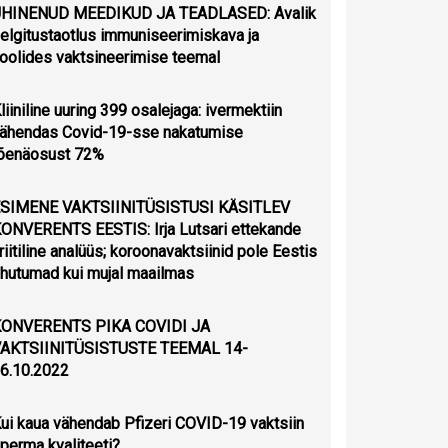
HINENUD MEEDIKUD JA TEADLASED: Avalik
elgitustaotlus immuniseerimiskava ja
oolides vaktsineerimise teemal
liiniline uuring 399 osalejaga: ivermektiin
ähendas Covid-19-sse nakatumise
õenäosust 72%
SIMENE VAKTSIINITÜSISTUSI KÄSITLEV
ONVERENTS EESTIS: Irja Lutsari ettekande
riitiline analüüs; koroonavaktsiinid pole Eestis
hutumad kui mujal maailmas
ONVERENTS PIKA COVIDI JA
AKTSIINITÜSISTUSTE TEEMAL 14-
6.10.2022
ui kaua vähendab Pfizeri COVID-19 vaktsiin
perma kvaliteeti?