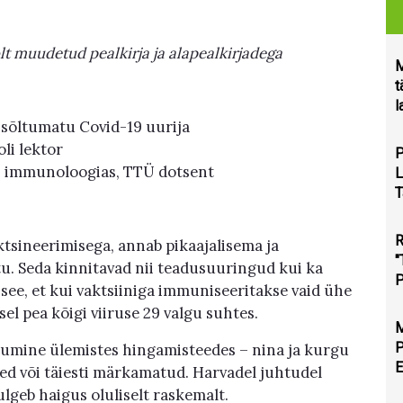
lt muudetud pealkirja ja alapealkirjadega
M
t
l
 sõltumatu Covid-19 uurija
li lektor
P
es immunoloogias, TTÜ dotsent
L
T
ktsineerimisega, annab pikaajalisema ja
"
tu. Seda kinnitavad nii teadusuuringud kui ka
P
 see, et kui vaktsiiniga immuniseeritakse vaid ühe
sel pea kõigi viiruse 29 valgu suhtes.
umine ülemistes hingamisteedes – nina ja kurgu
E
d või täiesti märkamatud. Harvadel juhtudel
ulgeb haigus oluliselt raskemalt.