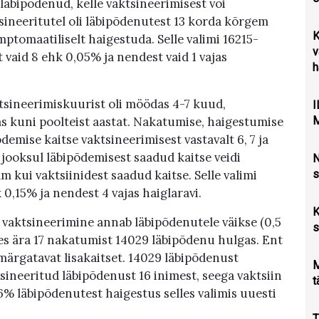
 läbipõdenud, kelle vaktsineerimisest või
sineeritutel oli läbipõdenutest 13 korda kõrgem
K
ptomaatiliselt haigestuda. Selle valimi 16215-
v
vaid 8 ehk 0,05% ja nendest vaid 1 vajas
h
aktsineerimiskuurist oli möödas 4-7 kuud,
M
s kuni poolteist aastat. Nakatumise, haigestumise
demise kaitse vaktsineerimisest vastavalt 6, 7 ja
 jooksul läbipõdemisest saadud kaitse veidi
N
s
 kui vaktsiinidest saadud kaitse. Selle valimi
0,15% ja nendest 4 vajas haiglaravi.
K
 vaktsineerimine annab läbipõdenutele väikse (0,5
s
des ära 17 nakatumist 14029 läbipõdenu hulgas. Ent
 märgatavat lisakaitset. 14029 läbipõdenust
M
sineeritud läbipõdenust 16 inimest, seega vaktsiin
t
16% läbipõdenutest haigestus selles valimis uuesti
T