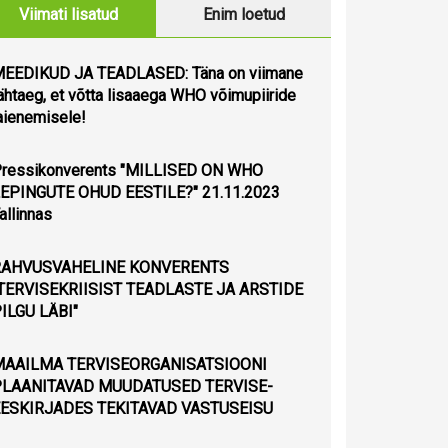
Viimati lisatud
Enim loetud
EEDIKUD JA TEADLASED: Täna on viimane
ähtaeg, et võtta lisaaega WHO võimupiiride
aienemisele!
ressikonverents "MILLISED ON WHO
EPINGUTE OHUD EESTILE?" 21.11.2023
allinnas
RAHVUSVAHELINE KONVERENTS
TERVISEKRIISIST TEADLASTE JA ARSTIDE
ILGU LÄBI"
MAAILMA TERVISEORGANISATSIOONI
PLAANITAVAD MUUDATUSED TERVISE-
ESKIRJADES TEKITAVAD VASTUSEISU