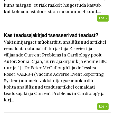
kuna märgati, et risk raskelt haigestuda kasvab,
kui kolmandast doosist on möödunud 4 kuud....
Loe
Kas teadusajakirjad tsenseerivad teadust?
Vaktsiinijärgset müokardiiti analüüsinud artikkel
eemaldati ootamatult kirjastaja Elsevier’i ja
väljaande Current Problems in Cardiology poolt
Autor: Sonia Elijah, uuriv ajakirjanik ja endine BBC
uurija[1] Dr Peter McCullough‘i ja dr Jessica
Rose'i VAERS-i (Vaccine Adverse Event Reporting
System) andmeid vaktsiinijärgse müokardiidi
kohta analüüsinud teadusartikkel eemaldati
teadusajakirja Current Problems in Cardiology ja
kirj...
Loe