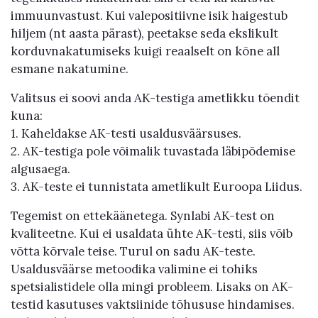
immuunvastust. Kui valepositiivne isik haigestub
hiljem (nt aasta pärast), peetakse seda ekslikult
korduvnakatumiseks kuigi reaalselt on kõne all
esmane nakatumine.
Valitsus ei soovi anda AK-testiga ametlikku tõendit
kuna:
1. Kaheldakse AK-testi usaldusväärsuses.
2. AK-testiga pole võimalik tuvastada läbipõdemise
algusaega.
3. AK-teste ei tunnistata ametlikult Euroopa Liidus.
Tegemist on ettekäänetega. Synlabi AK-test on
kvaliteetne. Kui ei usaldata ühte AK-testi, siis võib
võtta kõrvale teise. Turul on sadu AK-teste.
Usaldusväärse metoodika valimine ei tohiks
spetsialistidele olla mingi probleem. Lisaks on AK-
testid kasutuses vaktsiinide tõhususe hindamises.