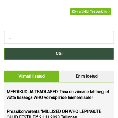
Kõik artiklid: Teaduskriis
Viimati lisatud
Enim loetud
MEEDIKUD JA TEADLASED: Täna on viimane tähtaeg, et
võtta lisaaega WHO võimupiiride laienemisele!
Pressikonverents "MILLISED ON WHO LEPINGUTE
OHUD EESTILE?" 21.11.2023 Tallinnas