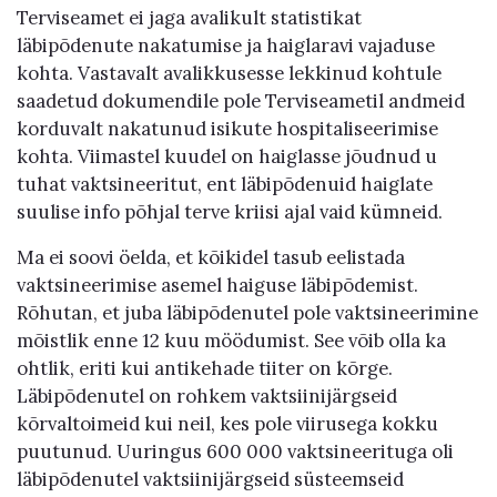
Terviseamet ei jaga avalikult statistikat
läbipõdenute nakatumise ja haiglaravi vajaduse
kohta. Vastavalt avalikkusesse lekkinud kohtule
saadetud dokumendile pole Terviseametil andmeid
korduvalt nakatunud isikute hospitaliseerimise
kohta. Viimastel kuudel on haiglasse jõudnud u
tuhat vaktsineeritut, ent läbipõdenuid haiglate
suulise info põhjal terve kriisi ajal vaid kümneid.
Ma ei soovi öelda, et kõikidel tasub eelistada
vaktsineerimise asemel haiguse läbipõdemist.
Rõhutan, et juba läbipõdenutel pole vaktsineerimine
mõistlik enne 12 kuu möödumist. See võib olla ka
ohtlik, eriti kui antikehade tiiter on kõrge.
Läbipõdenutel on rohkem vaktsiinijärgseid
kõrvaltoimeid kui neil, kes pole viirusega kokku
puutunud. Uuringus 600 000 vaktsineerituga oli
läbipõdenutel vaktsiinijärgseid süsteemseid