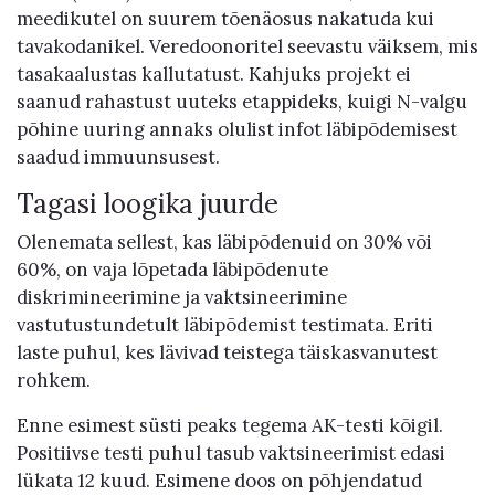
meedikutel on suurem tõenäosus nakatuda kui
tavakodanikel. Veredoonoritel seevastu väiksem, mis
tasakaalustas kallutatust. Kahjuks projekt ei
saanud rahastust uuteks etappideks, kuigi N-valgu
põhine uuring annaks olulist infot läbipõdemisest
saadud immuunsusest.
Tagasi loogika juurde
Olenemata sellest, kas läbipõdenuid on 30% või
60%, on vaja lõpetada läbipõdenute
diskrimineerimine ja vaktsineerimine
vastutustundetult läbipõdemist testimata. Eriti
laste puhul, kes lävivad teistega täiskasvanutest
rohkem.
Enne esimest süsti peaks tegema AK-testi kõigil.
Positiivse testi puhul tasub vaktsineerimist edasi
lükata 12 kuud. Esimene doos on põhjendatud