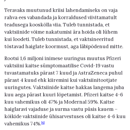
Teravaks muutunud kriisi lahendamiseks on vaja
rahva ees vabandada ja korraldused viivitamatult
teadusega kooskõlla viia. Tuleb tunnistada, et
vaktsiinide võime nakatumisi ära hoida oli lühem
kui loodeti. Tuleb tunnistada, et vaktsineeritud
tõstavad haiglate koormust, aga läbipõdenud mitte.
Rootsi 1,6 miljoni inimese uuringus muutus Pfizeri
vaktsiini kaitse sümptomaatilise Covid-19 vastu
tuvastamatuks pärast 7 kuud ja AstraZeneca puhul
pärast 4 kuud ehk kiiremini kui vaktsiinitootjate
uuringutes. Vaktsiinide kaitse hakkas langema juba
kuu aega pärast kuuri lõpetamist. Pfizeri kaitse 4-6
kuu vahemikus oli 47% ja Modernal 59%. Kaitse
haiglaravi vajaduse ja surma vastu püsis kauem –
kõikide vaktsiinide ühisarvestuses oli kaitse 4-6 kuu
vahemikus 74%.
[6]