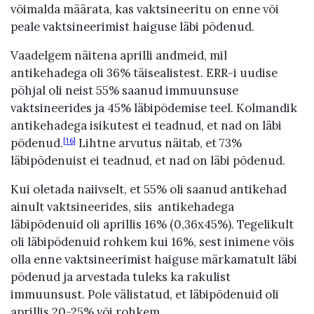
võimalda määrata, kas vaktsineeritu on enne või
peale vaktsineerimist haiguse läbi põdenud.
Vaadelgem näitena aprilli andmeid, mil
antikehadega oli 36% täisealistest. ERR-i uudise
põhjal oli neist 55% saanud immuunsuse
vaktsineerides ja 45% läbipõdemise teel. Kolmandik
antikehadega isikutest ei teadnud, et nad on läbi
põdenud.
Lihtne arvutus näitab, et 73%
[16]
läbipõdenuist ei teadnud, et nad on läbi põdenud.
Kui oletada naiivselt, et 55% oli saanud antikehad
ainult vaktsineerides, siis antikehadega
läbipõdenuid oli aprillis 16% (0,36x45%). Tegelikult
oli läbipõdenuid rohkem kui 16%, sest inimene võis
olla enne vaktsineerimist haiguse märkamatult läbi
põdenud ja arvestada tuleks ka rakulist
immuunsust. Pole välistatud, et läbipõdenuid oli
aprillis 20-25% või rohkem.