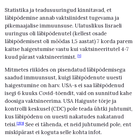
Statistika ja teadusuuringud kinnitavad, et
läbipõdemine annab vaktsiinidest tugevama ja
pikemaajalise immuunsuse. Ulatuslikus Iisraeli
uuringus oli läbipõdenutel (kellest osade
läbipõdemisest oli möödas 1,5 aastat) 7 korda parem
kaitse haigestumise vastu kui vaktsineeritutel 4-7
kuud pärast vaktsineerimist.
[1]
Mitmetes riikides on pisendatud läbipõdemisega
saadud immuunsust, kuigi läbipõdenute uuesti
haigestumine on harv. USA-s ei saa läbipõdenud
isegi 6 kuuks Covid-tõendit, vaid on sunnitud kahe
doosiga vaktsineerima. USA Haiguste tõrje ja
kontrolli keskusel (CDC) pole teada ühtki juhtumit,
kus läbipõdenu on uuesti nakatudes nakatanud
teisi.
See ei tähenda, et neid juhtumeid pole, ent
[2]
[3]
miskipärast ei koguta selle kohta infot.