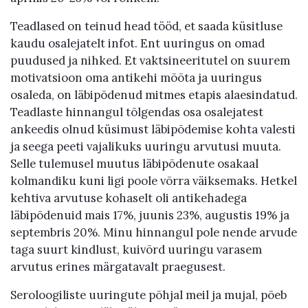
Teadlased on teinud head tööd, et saada küsitluse
kaudu osalejatelt infot. Ent uuringus on omad
puudused ja nihked. Et vaktsineeritutel on suurem
motivatsioon oma antikehi mõõta ja uuringus
osaleda, on läbipõdenud mitmes etapis alaesindatud.
Teadlaste hinnangul tõlgendas osa osalejatest
ankeedis olnud küsimust läbipõdemise kohta valesti
ja seega peeti vajalikuks uuringu arvutusi muuta.
Selle tulemusel muutus läbipõdenute osakaal
kolmandiku kuni ligi poole võrra väiksemaks. Hetkel
kehtiva arvutuse kohaselt oli antikehadega
läbipõdenuid mais 17%, juunis 23%, augustis 19% ja
septembris 20%. Minu hinnangul pole nende arvude
taga suurt kindlust, kuivõrd uuringu varasem
arvutus erines märgatavalt praegusest.
Seroloogiliste uuringute põhjal meil ja mujal, põeb