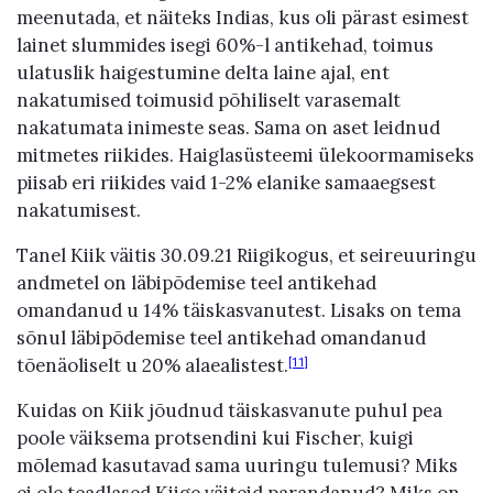
meenutada, et näiteks Indias, kus oli pärast esimest
lainet slummides isegi 60%-l antikehad, toimus
ulatuslik haigestumine delta laine ajal, ent
nakatumised toimusid põhiliselt varasemalt
nakatumata inimeste seas. Sama on aset leidnud
mitmetes riikides. Haiglasüsteemi ülekoormamiseks
piisab eri riikides vaid 1-2% elanike samaaegsest
nakatumisest.
Tanel Kiik väitis 30.09.21 Riigikogus, et seireuuringu
andmetel on läbipõdemise teel antikehad
omandanud u 14% täiskasvanutest. Lisaks on tema
sõnul läbipõdemise teel antikehad omandanud
tõenäoliselt u 20% alaealistest.
[11]
Kuidas on Kiik jõudnud täiskasvanute puhul pea
poole väiksema protsendini kui Fischer, kuigi
mõlemad kasutavad sama uuringu tulemusi? Miks