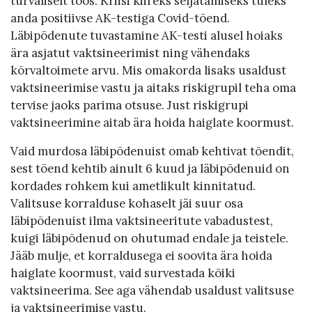
turvaliselt töös. Kriisi kiireks seljatamiseks tuleks
anda positiivse AK-testiga Covid-tõend.
Läbipõdenute tuvastamine AK-testi alusel hoiaks
ära asjatut vaktsineerimist ning vähendaks
kõrvaltoimete arvu. Mis omakorda lisaks usaldust
vaktsineerimise vastu ja aitaks riskigrupil teha oma
tervise jaoks parima otsuse. Just riskigrupi
vaktsineerimine aitab ära hoida haiglate koormust.
Vaid murdosa läbipõdenuist omab kehtivat tõendit,
sest tõend kehtib ainult 6 kuud ja läbipõdenuid on
kordades rohkem kui ametlikult kinnitatud.
Valitsuse korralduse kohaselt jäi suur osa
läbipõdenuist ilma vaktsineeritute vabadustest,
kuigi läbipõdenud on ohutumad endale ja teistele.
Jääb mulje, et korraldusega ei soovita ära hoida
haiglate koormust, vaid survestada kõiki
vaktsineerima. See aga vähendab usaldust valitsuse
ja vaktsineerimise vastu.