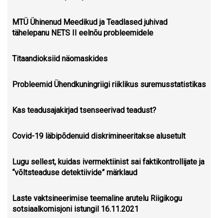
MTÜ Ühinenud Meedikud ja Teadlased juhivad
tähelepanu NETS II eelnõu probleemidele
Titaandioksiid näomaskides
Probleemid Ühendkuningriigi riiklikus suremusstatistikas
Kas teadusajakirjad tsenseerivad teadust?
Covid-19 läbipõdenuid diskrimineeritakse alusetult
Lugu sellest, kuidas ivermektiinist sai faktikontrollijate ja
“võltsteaduse detektiivide” märklaud
Laste vaktsineerimise teemaline arutelu Riigikogu
sotsiaalkomisjoni istungil 16.11.2021