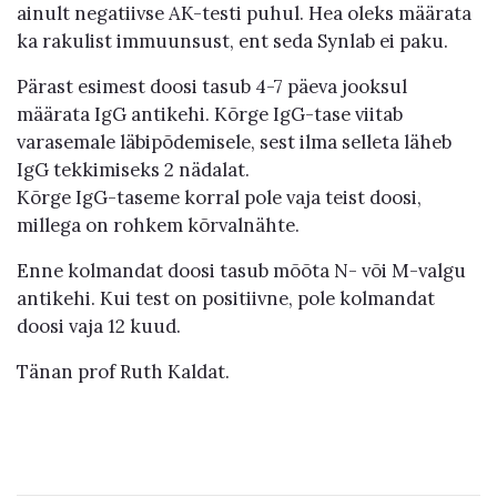
ainult negatiivse AK-testi puhul. Hea oleks määrata
ka rakulist immuunsust, ent seda Synlab ei paku.
Pärast esimest doosi tasub 4-7 päeva jooksul
määrata IgG antikehi. Kõrge IgG-tase viitab
varasemale läbipõdemisele, sest ilma selleta läheb
IgG tekkimiseks 2 nädalat.
Kõrge IgG-taseme korral pole vaja teist doosi,
millega on rohkem kõrvalnähte.
Enne kolmandat doosi tasub mõõta N- või M-valgu
antikehi. Kui test on positiivne, pole kolmandat
doosi vaja 12 kuud.
Tänan prof Ruth Kaldat.