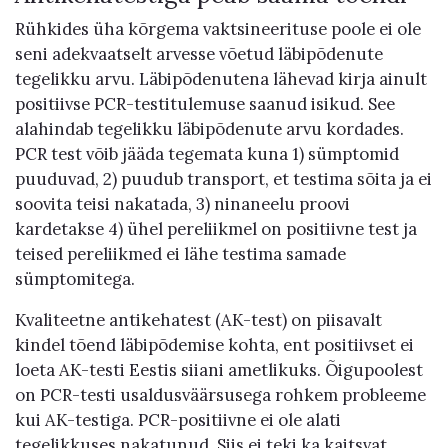
Rühkides üha kõrgema vaktsineerituse poole ei ole
seni adekvaatselt arvesse võetud läbipõdenute
tegelikku arvu. Läbipõdenutena lähevad kirja ainult
positiivse PCR-testitulemuse saanud isikud. See
alahindab tegelikku läbipõdenute arvu kordades.
PCR test võib jääda tegemata kuna 1) sümptomid
puuduvad, 2) puudub transport, et testima sõita ja ei
soovita teisi nakatada, 3) ninaneelu proovi
kardetakse 4) ühel pereliikmel on positiivne test ja
teised pereliikmed ei lähe testima samade
sümptomitega.
Kvaliteetne antikehatest (AK-test) on piisavalt
kindel tõend läbipõdemise kohta, ent positiivset ei
loeta AK-testi Eestis siiani ametlikuks. Õigupoolest
on PCR-testi usaldusväärsusega rohkem probleeme
kui AK-testiga. PCR-positiivne ei ole alati
tegelikkuses nakatunud. Siis ei teki ka kaitsvat