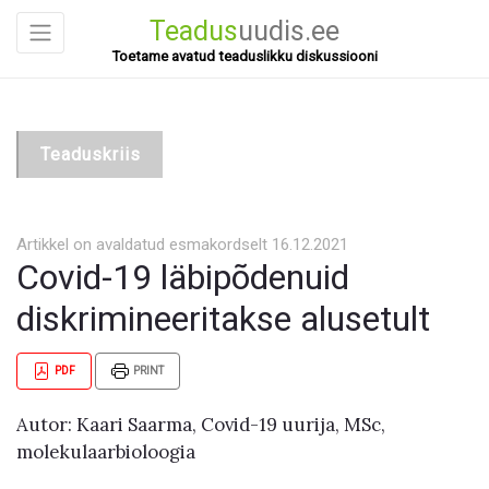
Teadus
uudis.ee
Toetame avatud teaduslikku diskussiooni
Teaduskriis
Artikkel on avaldatud esmakordselt 16.12.2021
Covid-19 läbipõdenuid
diskrimineeritakse alusetult
PDF
PRINT
Autor: Kaari Saarma, Covid-19 uurija, MSc,
molekulaarbioloogia