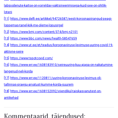
labipodenute-kaitse-on-vorreldav-vaktsineerimisega-kuid-see-on-ohtlik-
loterii
[11]
https://www.delfi.ee/artikkel/94726587/eesti-koroonapiirangud-peagi-
loppemas-tanel-kiik-me-oleme-lopusirgel
[12]
https://www.bmj.com/content/374/bmj.n2101
[13]
https://www.bbc.com/news/health-58547659
[14]
https://www.ut.ee/et/teadus/koroonaviiruse-levimuse-uuring-covid-19-
aktiivne-seire
[15]
https://www.tspotcovid.com/
[16]
https://www.err.ee/1608183910/seireuuring-kuu-ajaga-on-nakatumine-
langenud-neli-korda
[17]
https://www.err.ee/1120811/uuring-koroonaviiruse-levimus-oli-
tallinnas-praegu-arvatust-kumme-korda-suurem
[18]
https://www.err.ee/1608152092/viiendikul-taiskasvanutest-on-
antikehad
Kommentaarid, täiendused: