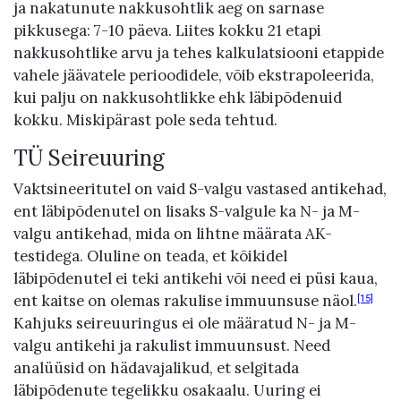
ja nakatunute nakkusohtlik aeg on sarnase
pikkusega: 7-10 päeva. Liites kokku 21 etapi
nakkusohtlike arvu ja tehes kalkulatsiooni etappide
vahele jäävatele perioodidele, võib ekstrapoleerida,
kui palju on nakkusohtlikke ehk läbipõdenuid
kokku. Miskipärast pole seda tehtud.
TÜ Seireuuring
Vaktsineeritutel on vaid S-valgu vastased antikehad,
ent läbipõdenutel on lisaks S-valgule ka N- ja M-
valgu antikehad, mida on lihtne määrata AK-
testidega. Oluline on teada, et kõikidel
läbipõdenutel ei teki antikehi või need ei püsi kaua,
ent kaitse on olemas rakulise immuunsuse näol.
[15]
Kahjuks seireuuringus ei ole määratud N- ja M-
valgu antikehi ja rakulist immuunsust. Need
analüüsid on hädavajalikud, et selgitada
läbipõdenute tegelikku osakaalu. Uuring ei