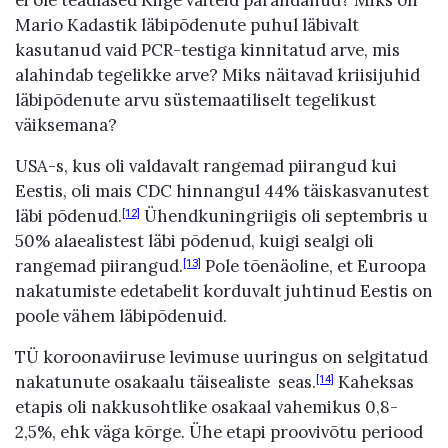
ei ole teadlased Kiige väiteid parandanud? Miks on
Mario Kadastik läbipõdenute puhul läbivalt
kasutanud vaid PCR-testiga kinnitatud arve, mis
alahindab tegelikke arve? Miks näitavad kriisijuhid
läbipõdenute arvu süstemaatiliselt tegelikust
väiksemana?
USA-s, kus oli valdavalt rangemad piirangud kui
Eestis, oli mais CDC hinnangul 44% täiskasvanutest
läbi põdenud.
Ühendkuningriigis oli septembris u
[12]
50% alaealistest läbi põdenud, kuigi sealgi oli
rangemad piirangud.
Pole tõenäoline, et Euroopa
[13]
nakatumiste edetabelit korduvalt juhtinud Eestis on
poole vähem läbipõdenuid.
TÜ koroonaviiruse levimuse uuringus on selgitatud
nakatunute osakaalu täisealiste seas.
Kaheksas
[14]
etapis oli nakkusohtlike osakaal vahemikus 0,8-
2,5%, ehk väga kõrge. Ühe etapi proovivõtu periood