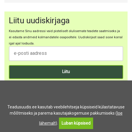
Liitu uudiskirjaga
Kasutame Sinu aadressi vaid pisteliselt olulisemate teadete saatmiseks ja
ei edasta andmeid kolmandatele osapooltele. Uudiskirjast saad soovi korral
igal ajal loobuda.
Teadusuudis.ee kasutab veebilehitseja küpsiseid külastatavuse
Teadusuudis.ee
mõõtmiseks ja parema kasutajakogemuse pakkumiseks (
loe
lähemalt
).
Luban küpsised
Teadusuudis.ee eesmärk on toetada ühiskonna ausat,