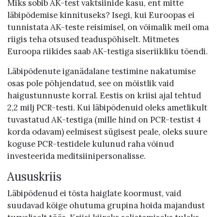
Miks sobib AK-test vaktsiinide kasu, ent mitte
läbipõdemise kinnituseks? Isegi, kui Euroopas ei
tunnistata AK-teste reisimisel, on võimalik meil oma
riigis teha otsused teaduspõhiselt. Mitmetes
Euroopa riikides saab AK-testiga siseriikliku tõendi.
Läbipõdenute iganädalane testimine nakatumise
osas pole põhjendatud, see on mõistlik vaid
haigustunnuste korral. Eestis on kriisi ajal tehtud
2,2 milj PCR-testi. Kui läbipõdenuid oleks ametlikult
tuvastatud AK-testiga (mille hind on PCR-testist 4
korda odavam) eelmisest sügisest peale, oleks suure
koguse PCR-testidele kulunud raha võinud
investeerida meditsiinipersonalisse.
Aususkriis
Läbipõdenud ei tõsta haiglate koormust, vaid
suudavad kõige ohutuma grupina hoida majandust