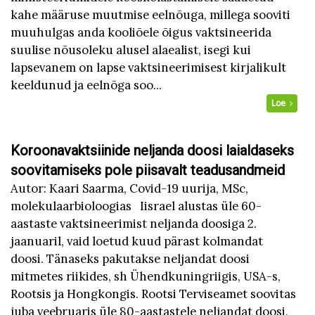
kahe määruse muutmise eelnõuga, millega sooviti
muuhulgas anda kooliõele õigus vaktsineerida
suulise nõusoleku alusel alaealist, isegi kui
lapsevanem on lapse vaktsineerimisest kirjalikult
keeldunud ja eelnõga soo...
Loe
Koroonavaktsiinide neljanda doosi laialdaseks
soovitamiseks pole piisavalt teadusandmeid
Autor: Kaari Saarma, Covid-19 uurija, MSc,
molekulaarbioloogias Iisrael alustas üle 60-
aastaste vaktsineerimist neljanda doosiga 2.
jaanuaril, vaid loetud kuud pärast kolmandat
doosi. Tänaseks pakutakse neljandat doosi
mitmetes riikides, sh Ühendkuningriigis, USA-s,
Rootsis ja Hongkongis. Rootsi Terviseamet soovitas
juba veebruaris üle 80-aastastele neljandat doosi,