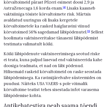
kõrvaltoimeid pärast Pfizeri esimest doosi 2,9 ja
AstraZenecaga 1,6 korda enam.
Lisaks kaasneb
[4]
vaktsiiniga tõsiste kõrvaltoimete risk. Märtsis
avaldatud uuringus oli lisaks kergetele
kõrvaltoimetele ka rasked haiglaravini viinud
kõrvatoimed 56% sagedamad läbipõdenutel.
Sellest
[5]
hoolimata vaktsineeritakse tänaseni läbipõdemist
testimata valimatult kõiki.
Kõiki läbipõdenute vaktsineerimisega seotud riske
ei teata, kuna paljud lasevad end vaktsineerida kahe
doosiga teadmata, et nad on läbi põdenud.
Hilisemaid raskeid kõrvaltoimeid on raske seostada
läbipõdemisega. Ka ravimijärelvalve süsteemides on
puudusi. Näiteks USA VAERS-s pole võimalik
kõrvaltoime teatist tehes sisestada infot varasema
läbipõdemise kohta.
Antikehatestiga peab saama tõendi