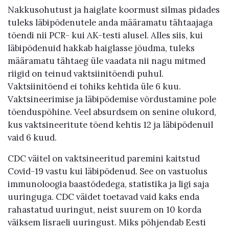
Nakkusohutust ja haiglate koormust silmas pidades
tuleks läbipõdenutele anda määramatu tähtaajaga
tõendi nii PCR- kui AK-testi alusel. Alles siis, kui
läbipõdenuid hakkab haiglasse jõudma, tuleks
määramatu tähtaeg üle vaadata nii nagu mitmed
riigid on teinud vaktsiinitõendi puhul.
Vaktsiinitõend ei tohiks kehtida üle 6 kuu.
Vaktsineerimise ja läbipõdemise võrdustamine pole
tõenduspõhine. Veel absurdsem on senine olukord,
kus vaktsineeritute tõend kehtis 12 ja läbipõdenuil
vaid 6 kuud.
CDC väitel on vaktsineeritud paremini kaitstud
Covid-19 vastu kui läbipõdenud. See on vastuolus
immunoloogia baastõdedega, statistika ja ligi saja
uuringuga. CDC väidet toetavad vaid kaks enda
rahastatud uuringut, neist suurem on 10 korda
väiksem Iisraeli uuringust. Miks põhjendab Eesti