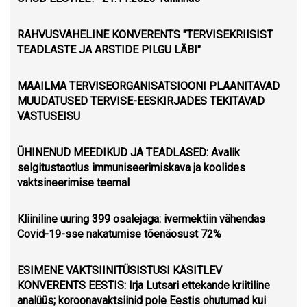
RAHVUSVAHELINE KONVERENTS "TERVISEKRIISIST
TEADLASTE JA ARSTIDE PILGU LÄBI"
MAAILMA TERVISEORGANISATSIOONI PLAANITAVAD
MUUDATUSED TERVISE-EESKIRJADES TEKITAVAD
VASTUSEISU
ÜHINENUD MEEDIKUD JA TEADLASED: Avalik
selgitustaotlus immuniseerimiskava ja koolides
vaktsineerimise teemal
Kliiniline uuring 399 osalejaga: ivermektiin vähendas
Covid-19-sse nakatumise tõenäosust 72%
ESIMENE VAKTSIINITÜSISTUSI KÄSITLEV
KONVERENTS EESTIS: Irja Lutsari ettekande kriitiline
analüüs; koroonavaktsiinid pole Eestis ohutumad kui