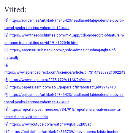
Viited:
[1]
https://epl.delfi.ee/artikkel/94845423/teadlased-labipodenute-covid-i-
toend-peaks-kehtima-vahemalt-12-kuud
[2]
https://www.theepochtimes.com/mkt_app/cdc-no-record-of-naturally-
immune-transmitting-covid-19_4102046.html
[3]
https://aaronsiri.substack.com/p/cdc-admits-crushing-rights-of-
naturally
[4]
https://www.sciencedirect.com/science/article/pii/S1473309921002243
[5]
https://www.mdpi.com/2075-1729/11/3/249/htm
[6]
https://papers.ssrn.com/sol3/papers.cfm?abstract_id=3949410
[7]
https://epl.delfi.ee/artikkel/94845423/teadlased-labipodenute-covid-i-
toend-peaks-kehtima-vahemalt-12-kuud
[8]
https://reporter.postimees.ee/7347915/reporter-alar-aab-ei-soovita-
terveid-lapsi-vaktsineerida
[9]
https://www.youtube.com/watch?v=qUlH5Zh05ac
[10]
https://epl.delfi.ee/artikkel/94863739/paeva-teema-krista-fischer-