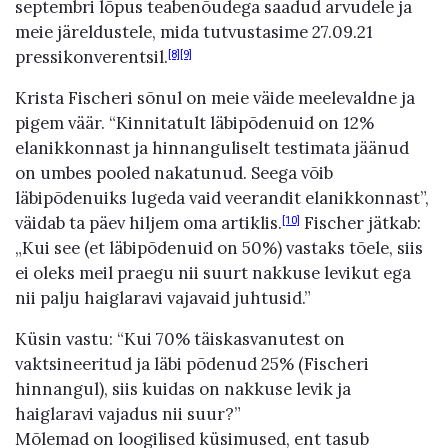
septembri lõpus teabenõudega saadud arvudele ja
meie järeldustele, mida tutvustasime 27.09.21
pressikonverentsil.
[8]
[9]
Krista Fischeri sõnul on meie väide meelevaldne ja
pigem väär. “Kinnitatult läbipõdenuid on 12%
elanikkonnast ja hinnanguliselt testimata jäänud
on umbes pooled nakatunud. Seega võib
läbipõdenuiks lugeda vaid veerandit elanikkonnast”,
väidab ta päev hiljem oma artiklis.
Fischer jätkab:
[10]
„Kui see (et läbipõdenuid on 50%) vastaks tõele, siis
ei oleks meil praegu nii suurt nakkuse levikut ega
nii palju haiglaravi vajavaid juhtusid.”
Küsin vastu: “Kui 70% täiskasvanutest on
vaktsineeritud ja läbi põdenud 25% (Fischeri
hinnangul), siis kuidas on nakkuse levik ja
haiglaravi vajadus nii suur?”
Mõlemad on loogilised küsimused, ent tasub