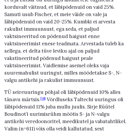
korduvalt väitnud, et läbipõdenuid on vaid 25%.
Samuti usub Fischer, et meie väide on vale ja
läbipõdenuid on vaid 20-25%. Kumbki ei arvesta
rakulist immuunsust, ega seda, et paljud
vaktsineeritud on põdenud haigust enne
vaktsineerimist enese teadmata. Arvestada tuleb ka
sellega, et delta tüve leviku ajal on paljud
vakstineeritud põdenud haigust peale
vaktsineerimist. Vaidlemise asemel oleks vaja
suuremahulist uuringut, milles mõõdetakse S-, N-
valgu antikehi ja rakulist immuunsust.
TÜ seireuuringu põhjal oli läbipõdenuid 10% alles
tänavu märtsis.
Võrdluseks Taltechi uuringus oli
[18]
läbipõdenuid 11% juba mullu juulis. Sirje Rüütel
Boudinot’i uurimisrühm mõõtis S- ja N-valgu
antikehi veredoonoritel, meedikutel ja vabatahtlikel.
Valim (n=611) võis olla veidi kallutatud, sest