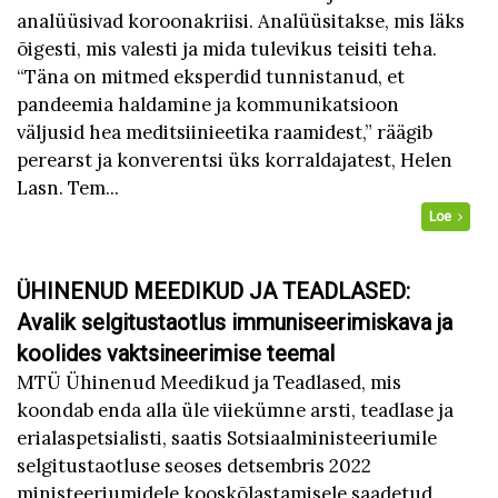
analüüsivad koroonakriisi. Analüüsitakse, mis läks
õigesti, mis valesti ja mida tulevikus teisiti teha.
“Täna on mitmed eksperdid tunnistanud, et
pandeemia haldamine ja kommunikatsioon
väljusid hea meditsiinieetika raamidest,” räägib
perearst ja konverentsi üks korraldajatest, Helen
Lasn. Tem...
Loe
ÜHINENUD MEEDIKUD JA TEADLASED:
Avalik selgitustaotlus immuniseerimiskava ja
koolides vaktsineerimise teemal
MTÜ Ühinenud Meedikud ja Teadlased, mis
koondab enda alla üle viiekümne arsti, teadlase ja
erialaspetsialisti, saatis Sotsiaalministeeriumile
selgitustaotluse seoses detsembris 2022
ministeeriumidele kooskõlastamisele saadetud