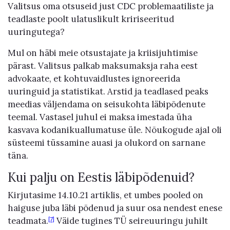
Valitsus oma otsuseid just CDC problemaatiliste ja
teadlaste poolt ulatuslikult kririseeritud
uuringutega?
Mul on häbi meie otsustajate ja kriisijuhtimise
pärast. Valitsus palkab maksumaksja raha eest
advokaate, et kohtuvaidlustes ignoreerida
uuringuid ja statistikat. Arstid ja teadlased peaks
meedias väljendama on seisukohta läbipõdenute
teemal. Vastasel juhul ei maksa imestada üha
kasvava kodanikuallumatuse üle. Nõukogude ajal oli
süsteemi tüssamine auasi ja olukord on sarnane
täna.
Kui palju on Eestis läbipõdenuid?
Kirjutasime 14.10.21 artiklis, et umbes pooled on
haiguse juba läbi põdenud ja suur osa nendest enese
teadmata.
Väide tugines TÜ seireuuringu juhilt
[7]