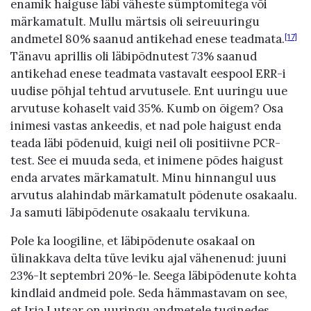
enamik haiguse läbi väheste sümptomitega või
märkamatult. Mullu märtsis oli seireuuringu
andmetel 80% saanud antikehad enese teadmata.
[17]
Tänavu aprillis oli läbipõdnutest 73% saanud
antikehad enese teadmata vastavalt eespool ERR-i
uudise põhjal tehtud arvutusele. Ent uuringu uue
arvutuse kohaselt vaid 35%. Kumb on õigem? Osa
inimesi vastas ankeedis, et nad pole haigust enda
teada läbi põdenuid, kuigi neil oli positiivne PCR-
test. See ei muuda seda, et inimene põdes haigust
enda arvates märkamatult. Minu hinnangul uus
arvutus alahindab märkamatult põdenute osakaalu.
Ja samuti läbipõdenute osakaalu tervikuna.
Pole ka loogiline, et läbipõdenute osakaal on
ülinakkava delta tüve leviku ajal vähenenud: juuni
23%-lt septembri 20%-le. Seega läbipõdenute kohta
kindlaid andmeid pole. Seda hämmastavam on see,
et Irja Lutsar on uuringu andmetele tuginedes