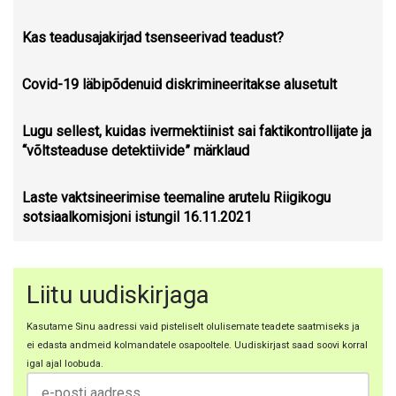
Kas teadusajakirjad tsenseerivad teadust?
Covid-19 läbipõdenuid diskrimineeritakse alusetult
Lugu sellest, kuidas ivermektiinist sai faktikontrollijate ja
“võltsteaduse detektiivide” märklaud
Laste vaktsineerimise teemaline arutelu Riigikogu
sotsiaalkomisjoni istungil 16.11.2021
Liitu uudiskirjaga
Kasutame Sinu aadressi vaid pisteliselt olulisemate teadete saatmiseks ja
ei edasta andmeid kolmandatele osapooltele. Uudiskirjast saad soovi korral
igal ajal loobuda.