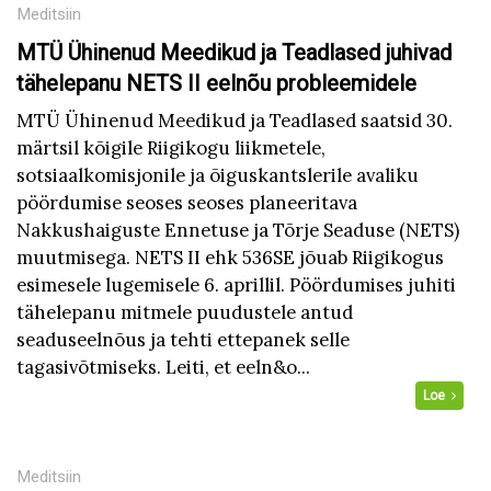
Meditsiin
MTÜ Ühinenud Meedikud ja Teadlased juhivad
tähelepanu NETS II eelnõu probleemidele
MTÜ Ühinenud Meedikud ja Teadlased saatsid 30.
märtsil kõigile Riigikogu liikmetele,
sotsiaalkomisjonile ja õiguskantslerile avaliku
pöördumise seoses seoses planeeritava
Nakkushaiguste Ennetuse ja Tõrje Seaduse (NETS)
muutmisega. NETS II ehk 536SE jõuab Riigikogus
esimesele lugemisele 6. aprillil. Pöördumises juhiti
tähelepanu mitmele puudustele antud
seaduseelnõus ja tehti ettepanek selle
tagasivõtmiseks. Leiti, et eeln&o...
Loe
Meditsiin