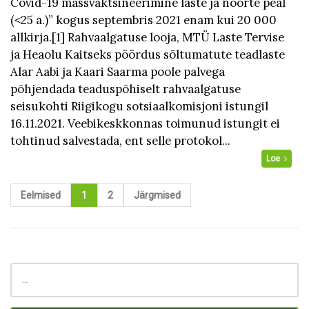
Covid-19 massvaktsineerimine laste ja noorte peal
(<25 a.)” kogus septembris 2021 enam kui 20 000
allkirja.[1] Rahvaalgatuse looja, MTÜ Laste Tervise
ja Heaolu Kaitseks pöördus sõltumatute teadlaste
Alar Aabi ja Kaari Saarma poole palvega
põhjendada teaduspõhiselt rahvaalgatuse
seisukohti Riigikogu sotsiaalkomisjoni istungil
16.11.2021. Veebikeskkonnas toimunud istungit ei
tohtinud salvestada, ent selle protokol...
Loe
Eelmised
1
2
Järgmised