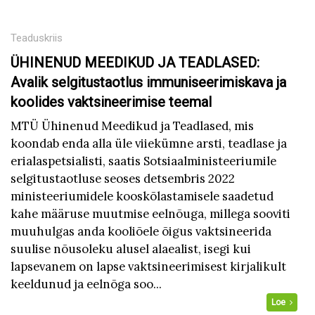
Teaduskriis
ÜHINENUD MEEDIKUD JA TEADLASED:
Avalik selgitustaotlus immuniseerimiskava ja
koolides vaktsineerimise teemal
MTÜ Ühinenud Meedikud ja Teadlased, mis
koondab enda alla üle viiekümne arsti, teadlase ja
erialaspetsialisti, saatis Sotsiaalministeeriumile
selgitustaotluse seoses detsembris 2022
ministeeriumidele kooskõlastamisele saadetud
kahe määruse muutmise eelnõuga, millega sooviti
muuhulgas anda kooliõele õigus vaktsineerida
suulise nõusoleku alusel alaealist, isegi kui
lapsevanem on lapse vaktsineerimisest kirjalikult
keeldunud ja eelnõga soo...
Loe