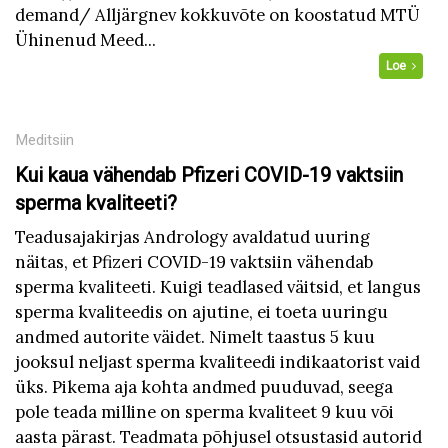
demand/ Alljärgnev kokkuvõte on koostatud MTÜ
Ühinenud Meed...
Loe
Meditsiin
Kui kaua vähendab Pfizeri COVID-19 vaktsiin
sperma kvaliteeti?
Teadusajakirjas Andrology avaldatud uuring
näitas, et Pfizeri COVID-19 vaktsiin vähendab
sperma kvaliteeti. Kuigi teadlased väitsid, et langus
sperma kvaliteedis on ajutine, ei toeta uuringu
andmed autorite väidet. Nimelt taastus 5 kuu
jooksul neljast sperma kvaliteedi indikaatorist vaid
üks. Pikema aja kohta andmed puuduvad, seega
pole teada milline on sperma kvaliteet 9 kuu või
aasta pärast. Teadmata põhjusel otsustasid autorid