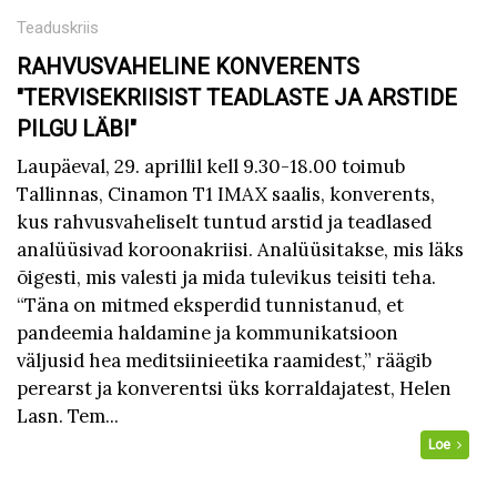
Teaduskriis
RAHVUSVAHELINE KONVERENTS
"TERVISEKRIISIST TEADLASTE JA ARSTIDE
PILGU LÄBI"
Laupäeval, 29. aprillil kell 9.30-18.00 toimub
Tallinnas, Cinamon T1 IMAX saalis, konverents,
kus rahvusvaheliselt tuntud arstid ja teadlased
analüüsivad koroonakriisi. Analüüsitakse, mis läks
õigesti, mis valesti ja mida tulevikus teisiti teha.
“Täna on mitmed eksperdid tunnistanud, et
pandeemia haldamine ja kommunikatsioon
väljusid hea meditsiinieetika raamidest,” räägib
perearst ja konverentsi üks korraldajatest, Helen
Lasn. Tem...
Loe