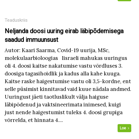
Teaduskriis
Neljanda doosi uuring eirab läbipõdemisega
saadud immuunsust
Autor: Kaari Saarma, Covid-19 uurija, MSc,
molekulaarbioloogias Iisraeli mahukas uuringus
oli 4. doosi kaitse nakatumise vastu võrdluses 3.
doosiga tagasihoidlik ja kadus alla kahe kuuga.
Kaitse raske haigestumise vastu oli 3,5-kordne, ent
selle püsimist kinnitavad vaid kuue nädala andmed.
Uuringust jäeti taotluslikult välja haiguse
läbipõdenud ja vaktsineerimata inimesed, kuigi
just nende haigestumist tuleks 4. doosi grupiga
võrrelda, et hinnata 4....
Loe