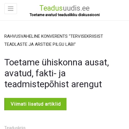
Teadus
uudis.ee
Toetame avatud teaduslikku diskussiooni
RAHVUSVAHELINE KONVERENTS "TERVISEKRIISIST
M
TEADLASTE JA ARSTIDE PILGU LÄBI"
M
Toetame ühiskonna ausat,
avatud, fakti- ja
teadmistepõhist arengut
Viimati lisatud artiklid
Teaduskriis