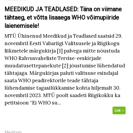
MEEDIKUD JA TEADLASED: Täna on viimane
tähtaeg, et võtta lisaaega WHO võimupiiride
laienemisele!
MTÜ Ühinenud Meedikud ja Teadlased saatsid 29.
novembril Eesti Vabariigi Valitsusele ja Riigikogu
liikmetele märgukirja [1] palvega mitte nõustuda
WHO Rahvusvaheliste Tervise-eeskirjade
muudatusettepanekute [2] jõustumise lühendatud
tähtajaga. Märgukirjas paluti valitsuse esindajal
saata WHO peadirektorile teade tähtaja
lühendamise tagasilükkamise kohta hiljemalt 30.
novembril 2023. MTÜ poolt saadeti Riigikokku ka
petitsioon “Ei WHO su...
Loe
Meditsiin