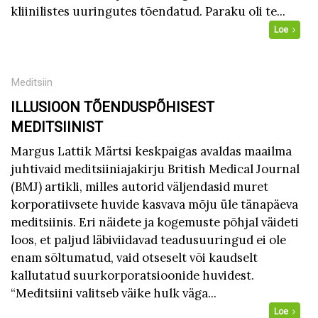
kliinilistes uuringutes tõendatud. Paraku oli te...
Loe
Meditsiin
ILLUSIOON TÕENDUSPÕHISEST
MEDITSIINIST
Margus Lattik Märtsi keskpaigas avaldas maailma
juhtivaid meditsiiniajakirju British Medical Journal
(BMJ) artikli, milles autorid väljendasid muret
korporatiivsete huvide kasvava mõju üle tänapäeva
meditsiinis. Eri näidete ja kogemuste põhjal väideti
loos, et paljud läbiviidavad teadusuuringud ei ole
enam sõltumatud, vaid otseselt või kaudselt
kallutatud suurkorporatsioonide huvidest.
“Meditsiini valitseb väike hulk väga...
Loe