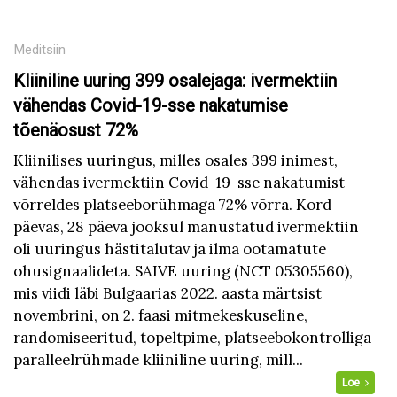
Meditsiin
Kliiniline uuring 399 osalejaga: ivermektiin
vähendas Covid-19-sse nakatumise
tõenäosust 72%
Kliinilises uuringus, milles osales 399 inimest,
vähendas ivermektiin Covid-19-sse nakatumist
võrreldes platseeborühmaga 72% võrra. Kord
päevas, 28 päeva jooksul manustatud ivermektiin
oli uuringus hästitalutav ja ilma ootamatute
ohusignaalideta. SAIVE uuring (NCT 05305560),
mis viidi läbi Bulgaarias 2022. aasta märtsist
novembrini, on 2. faasi mitmekeskuseline,
randomiseeritud, topeltpime, platseebokontrolliga
paralleelrühmade kliiniline uuring, mill...
Loe