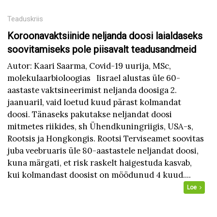
Teaduskriis
Koroonavaktsiinide neljanda doosi laialdaseks
soovitamiseks pole piisavalt teadusandmeid
Autor: Kaari Saarma, Covid-19 uurija, MSc,
molekulaarbioloogias Iisrael alustas üle 60-
aastaste vaktsineerimist neljanda doosiga 2.
jaanuaril, vaid loetud kuud pärast kolmandat
doosi. Tänaseks pakutakse neljandat doosi
mitmetes riikides, sh Ühendkuningriigis, USA-s,
Rootsis ja Hongkongis. Rootsi Terviseamet soovitas
juba veebruaris üle 80-aastastele neljandat doosi,
kuna märgati, et risk raskelt haigestuda kasvab,
kui kolmandast doosist on möödunud 4 kuud....
Loe