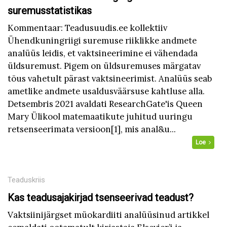
suremusstatistikas
Kommentaar: Teadusuudis.ee kollektiiv
Ühendkuningriigi suremuse riiklikke andmete
analüüs leidis, et vaktsineerimine ei vähendada
üldsuremust. Pigem on üldsuremuses märgatav
tõus vahetult pärast vaktsineerimist. Analüüs seab
ametlike andmete usaldusväärsuse kahtluse alla.
Detsembris 2021 avaldati ResearchGate'is Queen
Mary Ülikool matemaatikute juhitud uuringu
retsenseerimata versioon[1], mis anal&u...
Loe
Teaduskriis
Kas teadusajakirjad tsenseerivad teadust?
Vaktsiinijärgset müokardiiti analüüsinud artikkel