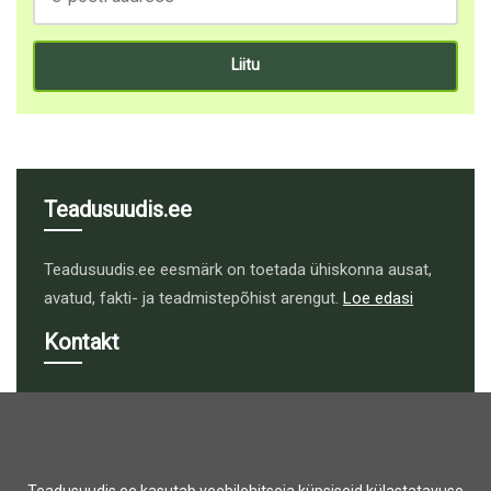
Teadusuudis.ee
Teadusuudis.ee eesmärk on toetada ühiskonna ausat,
avatud, fakti- ja teadmistepõhist arengut.
Loe edasi
Kontakt
toimetus@teadusuudis.ee
Liitu uudiskirjaga