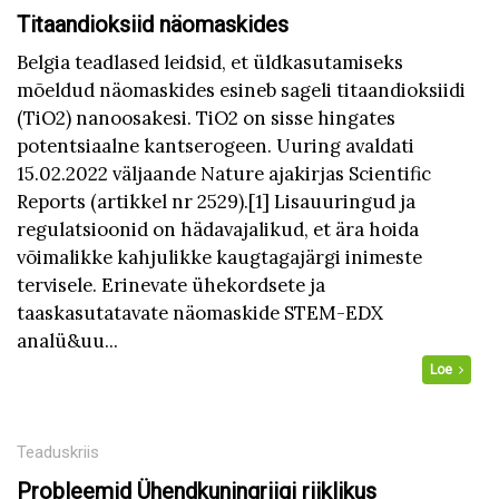
Titaandioksiid näomaskides
Belgia teadlased leidsid, et üldkasutamiseks
mõeldud näomaskides esineb sageli titaandioksiidi
(TiO2) nanoosakesi. TiO2 on sisse hingates
potentsiaalne kantserogeen. Uuring avaldati
15.02.2022 väljaande Nature ajakirjas Scientific
Reports (artikkel nr 2529).[1] Lisauuringud ja
regulatsioonid on hädavajalikud, et ära hoida
võimalikke kahjulikke kaugtagajärgi inimeste
tervisele. Erinevate ühekordsete ja
taaskasutatavate näomaskide STEM-EDX
analü&uu...
Loe
Teaduskriis
Probleemid Ühendkuningriigi riiklikus