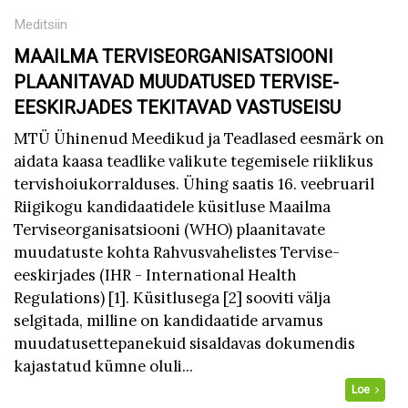
Meditsiin
MAAILMA TERVISEORGANISATSIOONI
PLAANITAVAD MUUDATUSED TERVISE-
EESKIRJADES TEKITAVAD VASTUSEISU
MTÜ Ühinenud Meedikud ja Teadlased eesmärk on
aidata kaasa teadlike valikute tegemisele riiklikus
tervishoiukorralduses. Ühing saatis 16. veebruaril
Riigikogu kandidaatidele küsitluse Maailma
Terviseorganisatsiooni (WHO) plaanitavate
muudatuste kohta Rahvusvahelistes Tervise-
eeskirjades (IHR - International Health
Regulations) [1]. Küsitlusega [2] sooviti välja
selgitada, milline on kandidaatide arvamus
muudatusettepanekuid sisaldavas dokumendis
kajastatud kümne oluli...
Loe