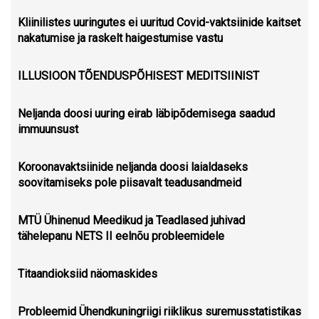
Kliinilistes uuringutes ei uuritud Covid-vaktsiinide kaitset
nakatumise ja raskelt haigestumise vastu
ILLUSIOON TÕENDUSPÕHISEST MEDITSIINIST
Neljanda doosi uuring eirab läbipõdemisega saadud
immuunsust
Koroonavaktsiinide neljanda doosi laialdaseks
soovitamiseks pole piisavalt teadusandmeid
MTÜ Ühinenud Meedikud ja Teadlased juhivad
tähelepanu NETS II eelnõu probleemidele
Titaandioksiid näomaskides
Probleemid Ühendkuningriigi riiklikus suremusstatistikas