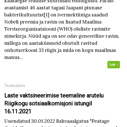
kaasaegse teaduse suurimaid edulugusid. Pärast
avastamist 46 aastat tagasi Jaapani pinnase
bakterikultuurist[1] on ivermektiiniga saadud
Nobeli preemia ja ravim on lisatud Maailma
Terviseorganisatsiooni (WHO) oluliste ravimite
nimekirja. Nüüd aga on see odav geneeriline ravim,
millega on aastakümneid ohutult ravitud
onhotserkoosi 33 riigis ja mida on kogu maailmas
manus...
Loe
Teaduskriis
Laste vaktsineerimise teemaline arutelu
Riigikogu sotsiaalkomisjoni istungil
16.11.2021
Uuendatud 30.01.2022 Rahvaaalgatus "Peatage