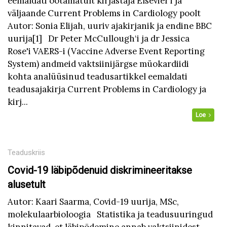
eemaldati ootamatult kirjastaja Elsevier’i ja
väljaande Current Problems in Cardiology poolt
Autor: Sonia Elijah, uuriv ajakirjanik ja endine BBC
uurija[1] Dr Peter McCullough‘i ja dr Jessica
Rose'i VAERS-i (Vaccine Adverse Event Reporting
System) andmeid vaktsiinijärgse müokardiidi
kohta analüüsinud teadusartikkel eemaldati
teadusajakirja Current Problems in Cardiology ja
kirj...
Loe
Teaduskriis
Covid-19 läbipõdenuid diskrimineeritakse
alusetult
Autor: Kaari Saarma, Covid-19 uurija, MSc,
molekulaarbioloogia Statistika ja teadusuuringud