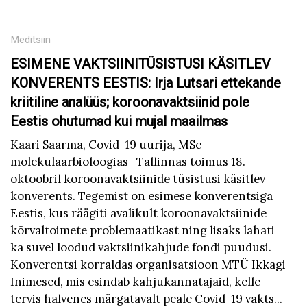
Meditsiin
ESIMENE VAKTSIINITÜSISTUSI KÄSITLEV
KONVERENTS EESTIS: Irja Lutsari ettekande
kriitiline analüüs; koroonavaktsiinid pole
Eestis ohutumad kui mujal maailmas
Kaari Saarma, Covid-19 uurija, MSc
molekulaarbioloogias Tallinnas toimus 18.
oktoobril koroonavaktsiinide tüsistusi käsitlev
konverents. Tegemist on esimese konverentsiga
Eestis, kus räägiti avalikult koroonavaktsiinide
kõrvaltoimete problemaatikast ning lisaks lahati
ka suvel loodud vaktsiinikahjude fondi puudusi.
Konverentsi korraldas organisatsioon MTÜ Ikkagi
Inimesed, mis esindab kahjukannatajaid, kelle
tervis halvenes märgatavalt peale Covid-19 vakts...