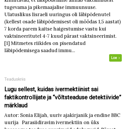
kinnitavad, et läbipõdemine annab vaktsiinidest
tugevama ja pikemaajalise immuunsuse.
Ulatuslikus Iisraeli uuringus oli läbipõdenutel
(kellest osade läbipõdemisest oli möödas 1,5 aastat)
7 korda parem kaitse haigestumise vastu kui
vaktsineeritutel 4-7 kuud pärast vaktsineerimist.
[1] Mitmetes riikides on pisendatud
läbipõdemisega saadud immu...
Loe
Teaduskriis
Lugu sellest, kuidas ivermektiinist sai
faktikontrollijate ja “võltsteaduse detektiivide”
märklaud
Autor: Sonia Elijah, uuriv ajakirjanik ja endine BBC
uurija Parasiidiravim ivermektiin on üks